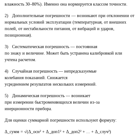
влажность 30–80%). Именно она нормируется классом точности.
2) Дополнительные погрешности — возникают при отклонении от
нормальных условий эксплуатации (температурная, от внешних
полей, от нестабильности питания, от вибраций и ударов,
позиционная).
3) Систематическая погрешность — постоянная
по знаку и величине. Может быть устранена калибровкой или
учтена расчетом.
4) Случайная погрешность — непредсказуемые
колебания показаний. Снижается
усреднением результатов нескольких измерений.
5) Динамическая погрешность — возникает
при измерении быстроменяющихся величин из-за
инерционности прибора.
Для оценки суммарной погрешности используют формулу:
Δ_сумм = √(Δ_осн² + Δ_доп1² + Δ_доп2² + ... + Δ_случ²)