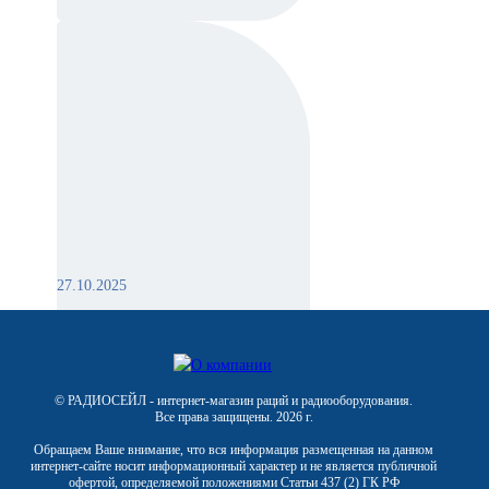
27.10.2025
Радиостанции с большим
радиусом действия: как
выбрать, рейтинг лучших
© РАДИОСЕЙЛ - интернет-магазин раций и радиооборудования.
Все права защищены. 2026 г.
Обращаем Ваше внимание, что вся информация размещенная на данном
интернет-сайте носит информационный характер и не является публичной
офертой, определяемой положениями Статьи 437 (2) ГК РФ