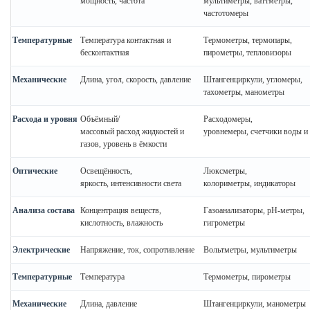
мощность, частота
мультиметры, ваттметры,
частотомеры
Температурные
Температура контактная и
Термометры, термопары,
бесконтактная
пирометры, тепловизоры
Механические
Длина, угол, скорость, давление
Штангенциркули, угломеры,
тахометры, манометры
Расхода и уровня
Объёмный/
Расходомеры,
массовый расход жидкостей и
уровнемеры, счетчики воды и 
газов, уровень в ёмкости
Оптические
Освещённость,
Люксметры,
яркость, интенсивности света
колориметры, индикаторы
Анализа состава
Концентрация веществ,
Газоанализаторы, pH-метры,
кислотность, влажность
гигрометры
Электрические
Напряжение, ток, сопротивление
Вольтметры, мультиметры
Температурные
Температура
Термометры, пирометры
Механические
Длина, давление
Штангенциркули, манометры