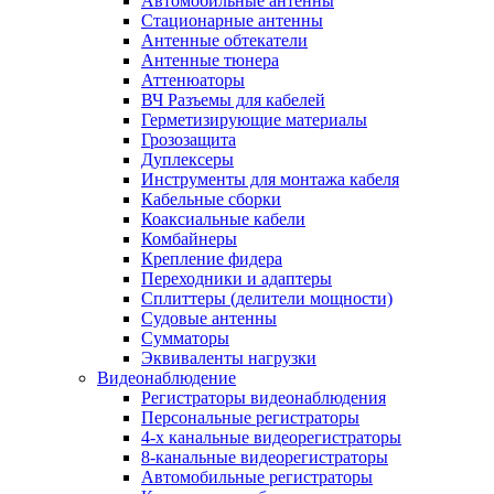
Автомобильные антенны
Стационарные антенны
Антенные обтекатели
Антенные тюнера
Аттенюаторы
ВЧ Разъемы для кабелей
Герметизирующие материалы
Грозозащита
Дуплексеры
Инструменты для монтажа кабеля
Кабельные сборки
Коаксиальные кабели
Комбайнеры
Крепление фидера
Переходники и адаптеры
Сплиттеры (делители мощности)
Судовые антенны
Сумматоры
Эквиваленты нагрузки
Видеонаблюдение
Регистраторы видеонаблюдения
Персональные регистраторы
4-х канальные видеорегистраторы
8-канальные видеорегистраторы
Автомобильные регистраторы