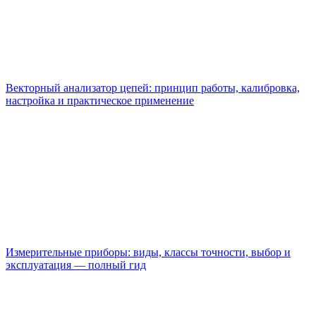
Векторный анализатор цепей: принцип работы, калибровка,
настройка и практическое применение
Измерительные приборы: виды, классы точности, выбор и
эксплуатация — полный гид