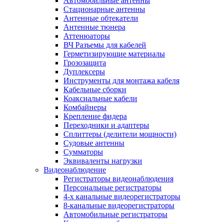
Автомобильные антенны
Стационарные антенны
Антенные обтекатели
Антенные тюнера
Аттенюаторы
ВЧ Разъемы для кабелей
Герметизирующие материалы
Грозозащита
Дуплексеры
Инструменты для монтажа кабеля
Кабельные сборки
Коаксиальные кабели
Комбайнеры
Крепление фидера
Переходники и адаптеры
Сплиттеры (делители мощности)
Судовые антенны
Сумматоры
Эквиваленты нагрузки
Видеонаблюдение
Регистраторы видеонаблюдения
Персональные регистраторы
4-х канальные видеорегистраторы
8-канальные видеорегистраторы
Автомобильные регистраторы