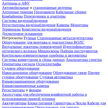
Антенны и АФУ
Автомобильные
и
стационарные антенны
Антенные тюнеры
Грозозащита
Кабельные сборки
Комбайнеры
Переходники и адаптеры
Системы видеонаблюдения
Регистраторы видеонаблюдения
Камеры
Мониторы
Терминалы
Комплекты видеонаблюдения
Досмотровое оснащение
Интроскопы
Ручные
Стационарные металлодетекторы
Оборудование для монтажа и диагностики ВОЛС
Визуальные локаторы повреждений
Идентификаторы
оптического волокна
Микроскопы
Наборы инструментов
Контрольно-измерительные приборы и автоматика
Системы коммутации и сбора данных
Анализаторы спектра
Генераторы сигнала
Осциллографы
Судовое оборудование
Навигационное оборудование
Оборудование связи
Прочее
судовое оборудование
Судовая автоматика
Взрывозащищенное оборудование
Взрывозащищенные камеры
Регистраторы
и
фонари
Аксессуары для обеспечения комфортной работы и
использования связной техники
Аккумуляторы
Блоки питания
Гарнитуры и Чехлы
Кабели для
программирования
Оборудование для зарядки