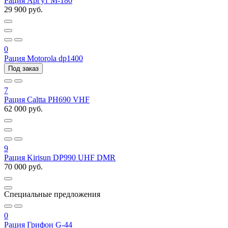
Рация Аргут M-180
29 900 руб.
0
Рация Motorola dp1400
Под заказ
7
Рация Caltta PH690 VHF
62 000 руб.
9
Рация Kirisun DP990 UHF DMR
70 000 руб.
Специальные предложения
0
Рация Грифон G-44