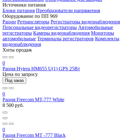
Источники питания
Блоки питания
Преобразователи напряжения
Оборудование по ПП 969
Рации
Ретрансляторы
Регистраторы видеонаблюдения
Персональные видеорегистраторы
Автомобильные
регистраторы
Камеры видеонаблюдения
Мониторы
автомобильные
Терминалы регистраторов
Комплекты
видеонаблюдения
Хиты продаж
0
Рация Hytera HM655 U(1) GPS 25Вт
Цена по запросу
Под заказ
0
Рация Freecom MT-777 White
8 500 руб.
0
Рация Freecom МТ -777 Black