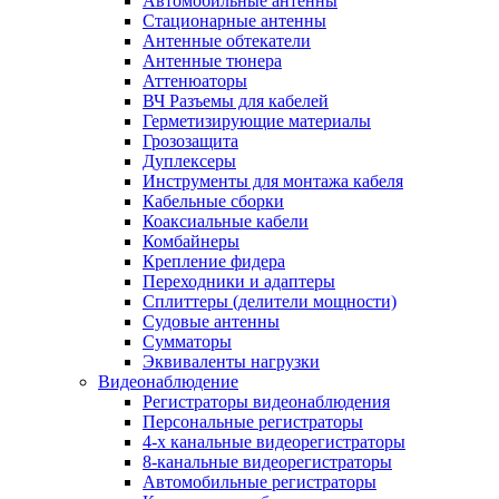
Автомобильные антенны
Стационарные антенны
Антенные обтекатели
Антенные тюнера
Аттенюаторы
ВЧ Разъемы для кабелей
Герметизирующие материалы
Грозозащита
Дуплексеры
Инструменты для монтажа кабеля
Кабельные сборки
Коаксиальные кабели
Комбайнеры
Крепление фидера
Переходники и адаптеры
Сплиттеры (делители мощности)
Судовые антенны
Сумматоры
Эквиваленты нагрузки
Видеонаблюдение
Регистраторы видеонаблюдения
Персональные регистраторы
4-х канальные видеорегистраторы
8-канальные видеорегистраторы
Автомобильные регистраторы