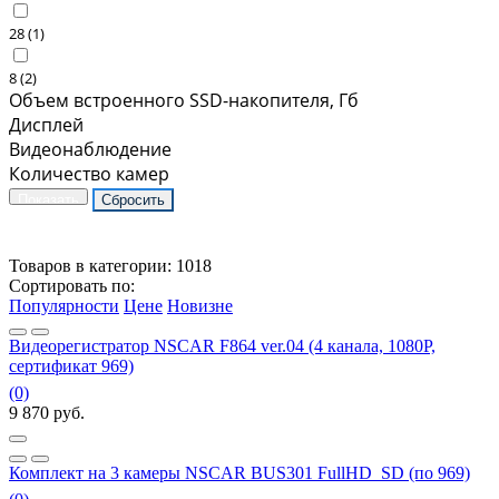
28 (
1
)
8 (
2
)
Объем встроенного SSD-накопителя, Гб
Дисплей
Видеонаблюдение
Количество камер
Товаров в категории:
1018
Сортировать по:
Популярности
Цене
Новизне
Видеорегистратор NSCAR F864 ver.04 (4 канала, 1080P,
сертификат 969)
(0)
9 870
руб.
Комплект на 3 камеры NSCAR BUS301 FullHD_SD (по 969)