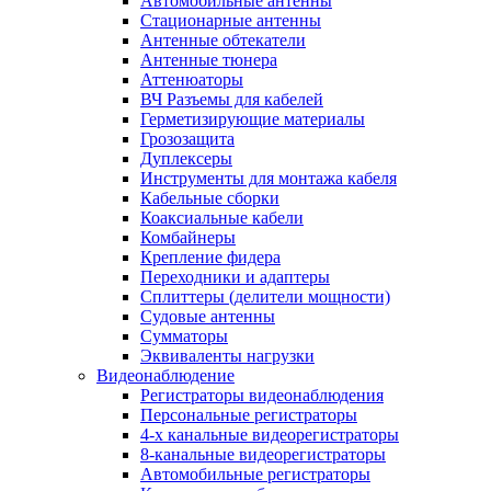
Автомобильные антенны
Стационарные антенны
Антенные обтекатели
Антенные тюнера
Аттенюаторы
ВЧ Разъемы для кабелей
Герметизирующие материалы
Грозозащита
Дуплексеры
Инструменты для монтажа кабеля
Кабельные сборки
Коаксиальные кабели
Комбайнеры
Крепление фидера
Переходники и адаптеры
Сплиттеры (делители мощности)
Судовые антенны
Сумматоры
Эквиваленты нагрузки
Видеонаблюдение
Регистраторы видеонаблюдения
Персональные регистраторы
4-х канальные видеорегистраторы
8-канальные видеорегистраторы
Автомобильные регистраторы