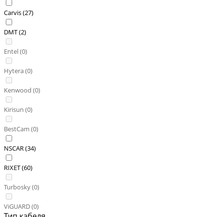
Carvis (
27
)
DMT (
2
)
Entel (
0
)
Hytera (
0
)
Kenwood (
0
)
Kirisun (
0
)
BestCam (
0
)
NSCAR (
34
)
RIXET (
60
)
Turbosky (
0
)
ViGUARD (
0
)
Тип кабеля