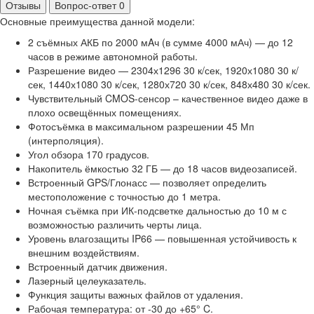
Отзывы
Вопрос-ответ
0
Основные преимущества данной модели:
2 съёмных АКБ по 2000 мAч (в сумме 4000 мАч) — до 12
часов в режиме автономной работы.
Разрешение видео — 2304х1296 30 к/сек, 1920х1080 30 к/
сек, 1440х1080 30 к/сек, 1280х720 30 к/сек, 848х480 30 к/сек.
Чувствительный CMOS-сенсор – качественное видео даже в
плохо освещённых помещениях.
Фотосъёмка в максимальном разрешении 45 Мп
(интерполяция).
Угол обзора 170 градусов.
Накопитель ёмкостью 32 ГБ — до 18 часов видеозаписей.
Встроенный GPS/Глонасс — позволяет определить
местоположение с точностью до 1 метра.
Ночная съёмка при ИК-подсветке дальностью до 10 м с
возможностью различить черты лица.
Уровень влагозащиты IP66 — повышенная устойчивость к
внешним воздействиям.
Встроенный датчик движения.
Лазерный целеуказатель.
Функция защиты важных файлов от удаления.
Рабочая температура: от -30 до +65° C.