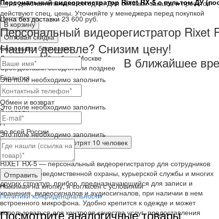
Персональный видеорегистратор Rixet RX-5 с пультом ДУ (пос
Цена действительна на сегодня. Для оптовых заказов и проектов
действуют спец. цены. Уточняйте у менеджера перед покупкой
Цена без доставки
23 600 руб.
В корзину
Персональный видеорегистратор Rixet R
Оптовая скидка
Нашли дешевле? Снизим цену!
Самовывоз
бесплатно
Доставка
от 250 руб. по Москве
В ближайшее вре
Cрок доставки
сегодня или позднее
Гарантия
Это поле необходимо заполнить
12 месяца
Обмен и возврат
Это поле необходимо заполнить
2 недели
Доставка
по всей России
Это поле необходимо заполнить
Сейчас этот товар
смотрят 10 человек
Краткое описание
RIXET RX-5 — персональный видеорегистратор для сотрудников
полиции, вневедомственной охраны, курьерской службы и многих
Отправить
других структур. прибор, предназначающийся для записи и
Нажимая на кнопку, я согласен с условиями
хранения, видеосигналов и аудиосигналов, при наличии в нем
Политики конфиденциальности
встроенного микрофона. Удобно крепится к одежде и может
Посмотрите аналогичные товары
использоваться для контроля качества услуг, предоставления