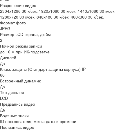
Разрешение видео
2304х1296 30 к/сек, 1920х1080 30 к/сек, 1440х1080 30 к/сек,
1280х720 30 к/сек, 848х480 30 к/сек, 460х360 30 к/сек.
Формат фото
JPEG
Размер LCD-экрана, дюйм
2
Ночной режим записи
до 10 м при ИК-подсветке
Дисплей
Да
Класс защиты (Стандарт защиты корпуса) IP
66
Встроенный динамик
Да
Тип дисплея
LCD
Предзапись видео
Да
Водяные знаки
ID пользователя, метка даты и времени
Постзапись видео