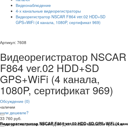
Видеонаблюдение
4-х канальные видеорегистраторы
Видеорегистратор NSCAR F864 ver.02 HDD+SD
GPS+WiFi (4 канала, 1080P, сертификат 969)
Артикул: 7608
Видеорегистратор NSCAR
F864 ver.02 HDD+SD
GPS+WiFi (4 канала,
1080P, сертификат 969)
Обсуждение (0)
 наличии
ашли дешевле?
33 760 руб.
Видеорегистратор NSCAR F864 ver.02 HDD+SD GPS+WiFi (4 кана
Цена действительна на сегодня. Для оптовых заказов и проектов