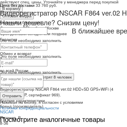
действуют спец. цены. Уточняйте у менеджера перед покупкой
Цена без доставки
33 760 руб.
В корзину
Видеорегистратор NSCAR F864 ver.02 H
Оптовая скидка
Нашли дешевле? Снизим цену!
Самовывоз
бесплатно
Доставка
от 250 руб. по Москве
В ближайшее вре
Cрок доставки
сегодня или позднее
Гарантия
Это поле необходимо заполнить
12 месяца
Обмен и возврат
Это поле необходимо заполнить
2 недели
Доставка
по всей России
Это поле необходимо заполнить
Сейчас этот товар
смотрят 8 человек
Краткое описание
Видеорегистратор NSCAR F864 ver.02 HDD+SD GPS+WiFi (4
канала, 1080P, сертификат 969).
Отправить
Краткие характеристики
Нажимая на кнопку, я согласен с условиями
Бренд (производитель)
Политики конфиденциальности
NSCAR
Посмотрите аналогичные товары
Питание, В
8-36