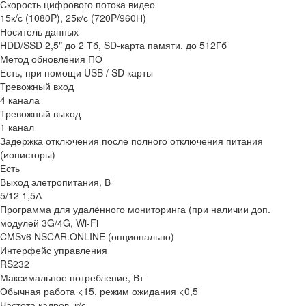
Скорость цифрового потока видео
15к/с (1080P), 25к/с (720P/960Н)
Носитель данных
HDD/SSD 2,5″ до 2 Тб, SD-карта памяти. до 512Гб
Метод обновления ПО
Есть, при помощи USB / SD карты
Тревожный вход
4 канала
Тревожный выход
1 канал
Задержка отключения после полного отключения питания
(ионисторы)
Есть
Выход элетропитания, В
5/12 1,5А
Программа для удалённого мониторинга (при наличии доп.
модулей 3G/4G, Wi-Fi
CMSv6 NSCAR.ONLINE (опционально)
Интерфейс управления
RS232
Максимальное потребление, Вт
Обычная работа <15, режим ожидания <0,5
Частота кадров, к/с