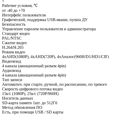
1
Рабочие условия, ℃
от -40 до +70
Интерфейс пользователя
Графический, поддержка USB-мыши, пульта ДУ
Безопасность
Управление паролем пользователя и администратора
Стандарт видео
PAL/NTSC
Сжатие видео
H.264/H.265
Режим видео
4xAHD(1080P), 4xAHD(720P), 4xАналог(960H/D1/HD1/CIF)
Видеовход
4 канала (авиационный разъем 4pin)
Аудиовход
4 канала (авиационный разъем 4pin)
Тип записи
Автоматич. при старте, ручной, по расписанию, по тревоге
Скорость цифрового потока видео
15к/с (1080P), 25к/с (720P/960Н)
Носитель данных
SD-карта памяти 1шт. до 512Гб
Метод обновления ПО
Есть, при помощи USB / SD карты