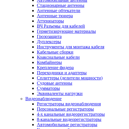
Автомобильные антенны
Стационарные антенны
Антенные обтекатели
Антенные тюнера
Аттенюаторы
ВЧ Разъемы для кабелей
Герметизирующие материалы
Грозозащита
Дуплексеры
Инструменты для монтажа кабеля
Кабельные сборки
Коаксиальные кабели
Комбайнеры
Крепление фидера
Переходники и адаптеры
Сплиттеры (делители мощности)
Судовые антенны
Сумматоры
Эквиваленты нагрузки
Видеонаблюдение
Регистраторы видеонаблюдения
Персональные регистраторы
4-х канальные видеорегистраторы
8-канальные видеорегистраторы
Автомобильные регистраторы