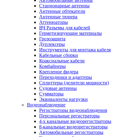
Автомобильные антенны
Стационарные антенны
Антенные обтекатели
Антенные тюнера
Аттенюаторы
ВЧ Разъемы для кабелей
Герметизирующие материалы
Грозозащита
Дуплексеры
Инструменты для монтажа кабеля
Кабельные сборки
Коаксиальные кабели
Комбайнеры
Крепление фидера
Переходники и адаптеры
Сплиттеры (делители мощности)
Судовые антенны
Сумматоры
Эквиваленты нагрузки
Видеонаблюдение
Регистраторы видеонаблюдения
Персональные регистраторы
4-х канальные видеорегистраторы
8-канальные видеорегистраторы
Автомобильные регистраторы