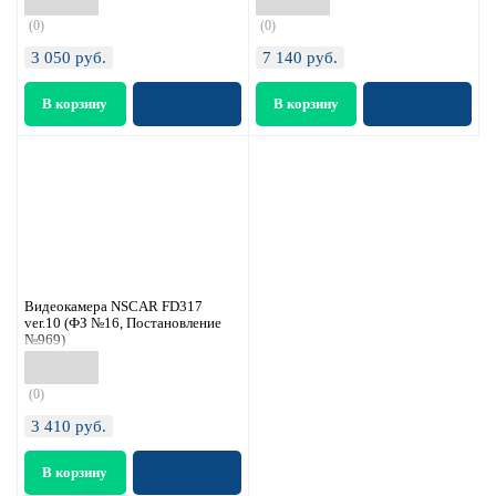
(0)
(0)
3 050
руб.
7 140
руб.
Видеокамера NSCAR FD317
ver.10 (ФЗ №16, Постановление
№969)
(0)
3 410
руб.