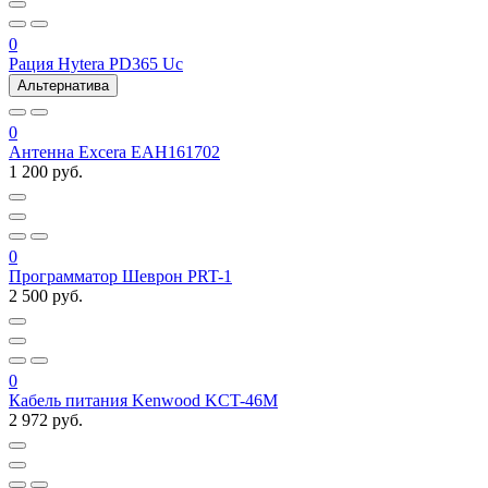
0
Рация Hytera PD365 Uc
Альтернатива
0
Антенна Excera EAH161702
1 200 руб.
0
Программатор Шеврон PRT-1
2 500 руб.
0
Кабель питания Kenwood KCT-46M
2 972 руб.