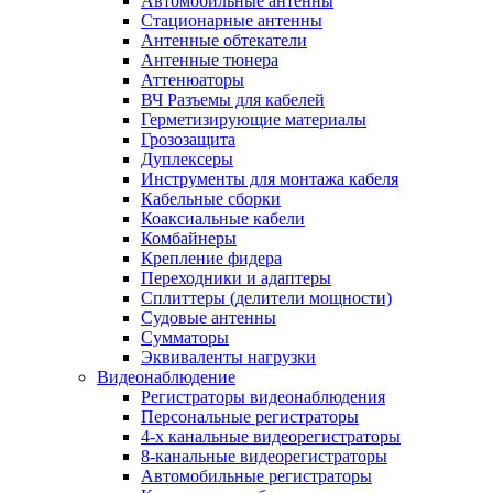
Автомобильные антенны
Стационарные антенны
Антенные обтекатели
Антенные тюнера
Аттенюаторы
ВЧ Разъемы для кабелей
Герметизирующие материалы
Грозозащита
Дуплексеры
Инструменты для монтажа кабеля
Кабельные сборки
Коаксиальные кабели
Комбайнеры
Крепление фидера
Переходники и адаптеры
Сплиттеры (делители мощности)
Судовые антенны
Сумматоры
Эквиваленты нагрузки
Видеонаблюдение
Регистраторы видеонаблюдения
Персональные регистраторы
4-х канальные видеорегистраторы
8-канальные видеорегистраторы
Автомобильные регистраторы