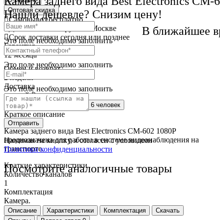
Камера заднего вида Best Electronics CM-
Оптовая скидка
Нашли дешевле? Снизим цену!
Самовывоз
бесплатно
Доставка
от 250 руб. по Москве
В ближайшее в
Cрок доставки
сегодня или позднее
Это поле необходимо заполнить
Гарантия
12 месяца
Это поле необходимо заполнить
Обмен и возврат
2 недели
Доставка
Это поле необходимо заполнить
по всей России
Сейчас этот товар
смотрят 6 человек
Краткое описание
Отправить
Камера заднего вида Best Electronics CM-602 1080P
предназначена для работы в системе видеонаблюдения на
Нажимая на кнопку, я согласен с условиями
транспорте.
Политики конфиденциальности
Краткие характеристики
Посмотрите аналогичные товары
Количество каналов
1
Комплектация
Камера.
Описание
Характеристики
Комплектация
Скачать