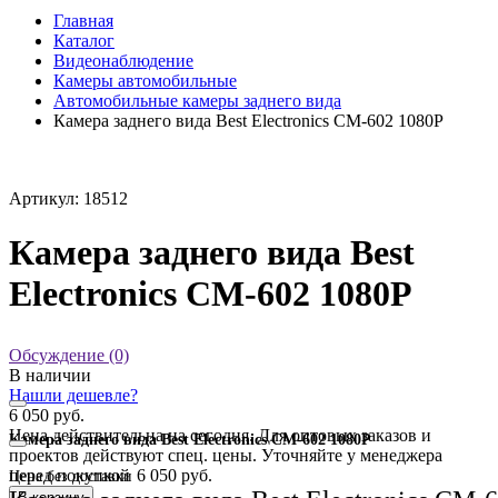
Главная
Каталог
Видеонаблюдение
Камеры автомобильные
Автомобильные камеры заднего вида
Камера заднего вида Best Electronics CM-602 1080P
Артикул: 18512
Камера заднего вида Best
Electronics CM-602 1080P
Обсуждение (0)
В наличии
Нашли дешевле?
6 050 руб.
Цена действительна на сегодня. Для оптовых заказов и
Камера заднего вида Best Electronics CM-602 1080P
проектов действуют спец. цены. Уточняйте у менеджера
перед покупкой
6 050 руб.
Цена без доставки
В корзину