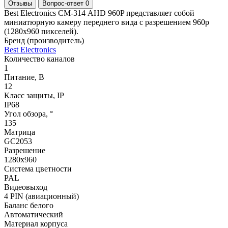
Отзывы
Вопрос-ответ
0
Best Electronics СМ-314 AHD 960P представляет собой
миниатюрную камеру переднего вида с разрешением 960p
(1280x960 пикселей).
Бренд (производитель)
Best Electronics
Количество каналов
1
Питание, В
12
Класс защиты, IP
IP68
Угол обзора, °
135
Матрица
GC2053
Разрешение
1280x960
Система цветности
PAL
Видеовыход
4 PIN (авиационный)
Баланс белого
Автоматический
Материал корпуса