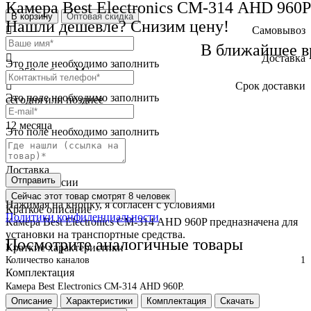
Камера Best Electronics СМ-314 AHD 960P
В корзину
Оптовая скидка
Нашли дешевле? Снизим цену!
Самовывоз
бесплатно
В ближайшее в
Доставка
Это поле необходимо заполнить
от 250 руб. по Москве
Cрок доставки
Это поле необходимо заполнить
сегодня или позднее
Гарантия
12 месяца
Это поле необходимо заполнить
Обмен и возврат
2 недели
Доставка
Отправить
по всей России
Сейчас этот товар
смотрят 8 человек
Нажимая на кнопку, я согласен с условиями
Краткое описание
Политики конфиденциальности
Камера Best Electronics СМ-314 AHD 960P предназначена для
установки на транспортные средства.
Посмотрите аналогичные товары
Краткие характеристики
Количество каналов
1
Комплектация
Камера Best Electronics СМ-314 AHD 960P.
Описание
Характеристики
Комплектация
Скачать