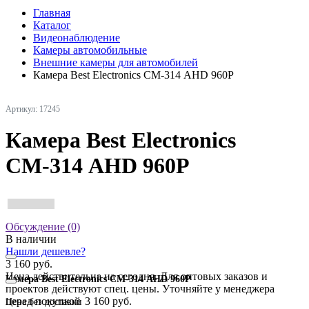
Главная
Каталог
Видеонаблюдение
Камеры автомобильные
Внешние камеры для автомобилей
Камера Best Electronics СМ-314 AHD 960P
Артикул: 17245
Камера Best Electronics
СМ-314 AHD 960P
Обсуждение (0)
В наличии
Нашли дешевле?
3 160 руб.
Цена действительна на сегодня. Для оптовых заказов и
Камера Best Electronics СМ-314 AHD 960P
проектов действуют спец. цены. Уточняйте у менеджера
перед покупкой
3 160 руб.
Цена без доставки