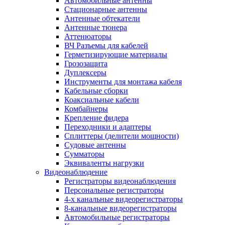
Автомобильные антенны
Стационарные антенны
Антенные обтекатели
Антенные тюнера
Аттенюаторы
ВЧ Разъемы для кабелей
Герметизирующие материалы
Грозозащита
Дуплексеры
Инструменты для монтажа кабеля
Кабельные сборки
Коаксиальные кабели
Комбайнеры
Крепление фидера
Переходники и адаптеры
Сплиттеры (делители мощности)
Судовые антенны
Сумматоры
Эквиваленты нагрузки
Видеонаблюдение
Регистраторы видеонаблюдения
Персональные регистраторы
4-х канальные видеорегистраторы
8-канальные видеорегистраторы
Автомобильные регистраторы