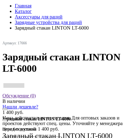
Главная
Каталог
Аксессуары для раций
Зарядные устройства для раций
Зарядный стакан LINTON LT-6000
Артикул: 17666
Зарядный стакан LINTON
LT-6000
Обсуждение (0)
В наличии
Нашли дешевле?
1 400 руб.
Цена действительна на сегодня. Для оптовых заказов и
Зарядный стакан LINTON LT-6000
проектов действуют спец. цены. Уточняйте у менеджера
перед покупкой
1 400 руб.
Цена без доставки
Зарядный стакан LINTON LT-6000