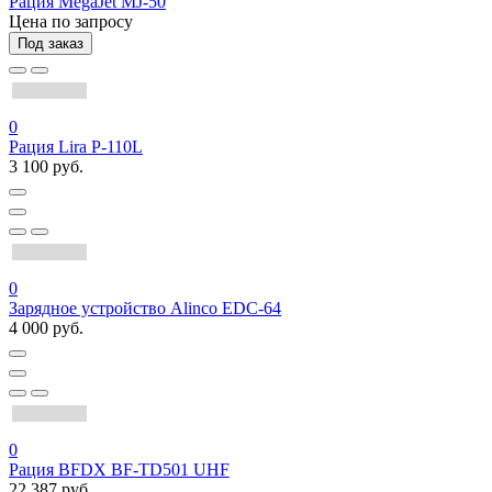
Рация MegaJet MJ-50
Цена по запросу
Под заказ
0
Рация Lira P-110L
3 100 руб.
0
Зарядное устройство Alinco EDC-64
4 000 руб.
0
Рация BFDX BF-TD501 UHF
22 387 руб.