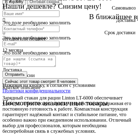
В корзину
Оптовая скидка
Нашли дешевле? Снизим цену!
Самовывоз
бесплатно
В ближайшее в
Доставка
Это поле необходимо заполнить
от 250 руб. по Москве
Cрок доставки
Это поле необходимо заполнить
сегодня или позднее
Гарантия
12 месяца
Это поле необходимо заполнить
Обмен и возврат
2 недели
Доставка
Отправить
по всей России
Сейчас этот товар
смотрят 8 человек
Нажимая на кнопку, я согласен с условиями
Краткое описание
Политики конфиденциальности
Зарядный стакан для рации Linton LT-6000 обеспечивает
Посмотрите аналогичные товары
удобную и безопасную зарядку устройства, поддерживая его
постоянную готовность к работе. Компактная конструкция
гарантирует надёжный контакт и стабильное питание, что
особенно важно при ежедневном использовании. Отличный
выбор для профессионалов, которым необходима
бесперебойная связь в служебных условиях.