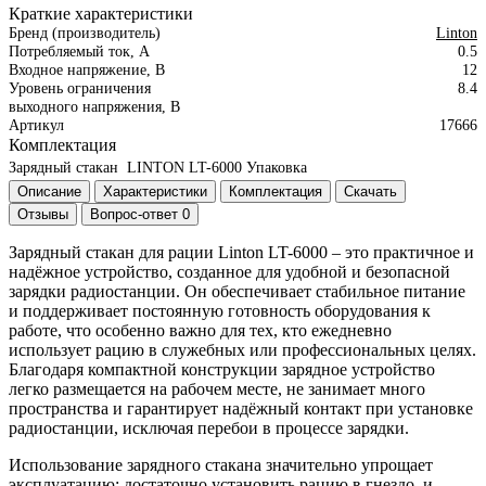
Краткие характеристики
Бренд (производитель)
Linton
Потребляемый ток, А
0.5
Входное напряжение, В
12
Уровень ограничения
8.4
выходного напряжения, В
Артикул
17666
Комплектация
Зарядный стакан LINTON LT-6000
Упаковка
Описание
Характеристики
Комплектация
Скачать
Отзывы
Вопрос-ответ
0
Зарядный стакан для рации Linton LT-6000 – это практичное и
надёжное устройство, созданное для удобной и безопасной
зарядки радиостанции. Он обеспечивает стабильное питание
и поддерживает постоянную готовность оборудования к
работе, что особенно важно для тех, кто ежедневно
использует рацию в служебных или профессиональных целях.
Благодаря компактной конструкции зарядное устройство
легко размещается на рабочем месте, не занимает много
пространства и гарантирует надёжный контакт при установке
радиостанции, исключая перебои в процессе зарядки.
Использование зарядного стакана значительно упрощает
эксплуатацию: достаточно установить рацию в гнездо, и