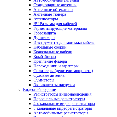
Автомобильные антенны
Стационарные антенны
Антенные обтекатели
Антенные тюнера
Аттенюаторы
ВЧ Разъемы для кабелей
Герметизирующие материалы
Грозозащита
Дуплексеры
Инструменты для монтажа кабеля
Кабельные сборки
Коаксиальные кабели
Комбайнеры
Крепление фидера
Переходники и адаптеры
Сплиттеры (делители мощности)
Судовые антенны
Сумматоры
Эквиваленты нагрузки
Видеонаблюдение
Регистраторы видеонаблюдения
Персональные регистраторы
4-х канальные видеорегистраторы
8-канальные видеорегистраторы
Автомобильные регистраторы