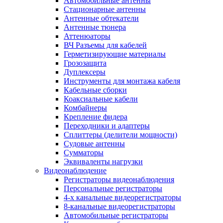
Автомобильные антенны
Стационарные антенны
Антенные обтекатели
Антенные тюнера
Аттенюаторы
ВЧ Разъемы для кабелей
Герметизирующие материалы
Грозозащита
Дуплексеры
Инструменты для монтажа кабеля
Кабельные сборки
Коаксиальные кабели
Комбайнеры
Крепление фидера
Переходники и адаптеры
Сплиттеры (делители мощности)
Судовые антенны
Сумматоры
Эквиваленты нагрузки
Видеонаблюдение
Регистраторы видеонаблюдения
Персональные регистраторы
4-х канальные видеорегистраторы
8-канальные видеорегистраторы
Автомобильные регистраторы