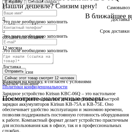
В корзину
Оптовая скидка
Нашли дешевле? Снизим цену!
Самовывоз
бесплатно
В ближайшее в
Доставка
Это поле необходимо заполнить
от 250 руб. по Москве
Cрок доставки
Это поле необходимо заполнить
сегодня или позднее
Гарантия
12 месяца
Это поле необходимо заполнить
Обмен и возврат
2 недели
Доставка
Отправить
по всей России
Сейчас этот товар
смотрят 12 человек
Нажимая на кнопку, я согласен с условиями
Краткое описание
Политики конфиденциальности
Зарядное устройство Kirisun KBC-06Q – это настольное
Посмотрите аналогичные товары
шестипозиционное решение для одновременной быстрой
зарядки аккумуляторов Kirisun KB-75A и KB-75E. Оно
обеспечивает удобство эксплуатации и экономию времени,
позволяя поддерживать постоянную готовность оборудования
к работе. Компактный формат делает устройство практичным
для использования как в офисе, так и в профессиональных
службах.