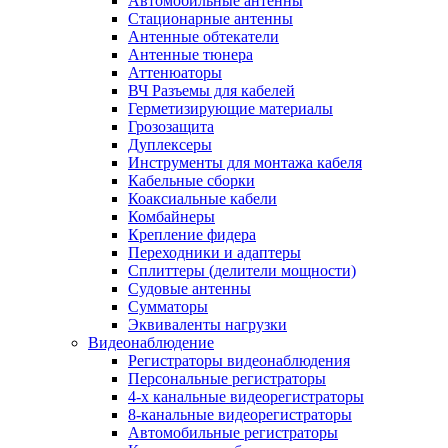
Автомобильные антенны
Стационарные антенны
Антенные обтекатели
Антенные тюнера
Аттенюаторы
ВЧ Разъемы для кабелей
Герметизирующие материалы
Грозозащита
Дуплексеры
Инструменты для монтажа кабеля
Кабельные сборки
Коаксиальные кабели
Комбайнеры
Крепление фидера
Переходники и адаптеры
Сплиттеры (делители мощности)
Судовые антенны
Сумматоры
Эквиваленты нагрузки
Видеонаблюдение
Регистраторы видеонаблюдения
Персональные регистраторы
4-х канальные видеорегистраторы
8-канальные видеорегистраторы
Автомобильные регистраторы