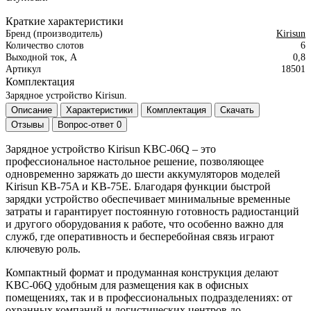
Краткие характеристики
Бренд (производитель)
Kirisun
Количество слотов
6
Выходной ток, А
0,8
Артикул
18501
Комплектация
Зарядное устройство Kirisun.
Описание
Характеристики
Комплектация
Скачать
Отзывы
Вопрос-ответ
0
Зарядное устройство Kirisun KBC-06Q – это
профессиональное настольное решение, позволяющее
одновременно заряжать до шести аккумуляторов моделей
Kirisun KB-75A и KB-75E. Благодаря функции быстрой
зарядки устройство обеспечивает минимальные временные
затраты и гарантирует постоянную готовность радиостанций
и другого оборудования к работе, что особенно важно для
служб, где оперативность и бесперебойная связь играют
ключевую роль.
Компактный формат и продуманная конструкция делают
KBC-06Q удобным для размещения как в офисных
помещениях, так и в профессиональных подразделениях: от
охранных компаний и логистических центров до