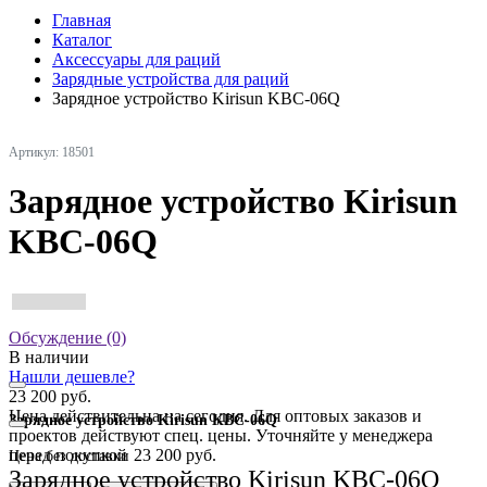
Главная
Каталог
Аксессуары для раций
Зарядные устройства для раций
Зарядное устройство Kirisun KBC-06Q
Артикул: 18501
Зарядное устройство Kirisun
KBC-06Q
Обсуждение (0)
В наличии
Нашли дешевле?
23 200 руб.
Цена действительна на сегодня. Для оптовых заказов и
Зарядное устройство Kirisun KBC-06Q
проектов действуют спец. цены. Уточняйте у менеджера
перед покупкой
23 200 руб.
Цена без доставки
Зарядное устройство Kirisun KBC-06Q