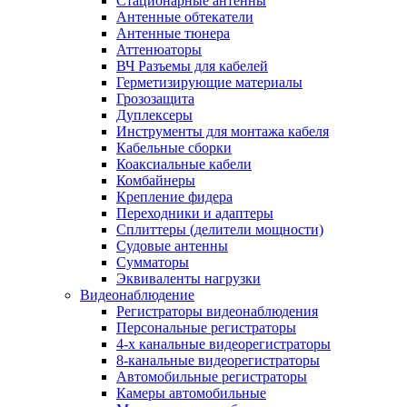
Стационарные антенны
Антенные обтекатели
Антенные тюнера
Аттенюаторы
ВЧ Разъемы для кабелей
Герметизирующие материалы
Грозозащита
Дуплексеры
Инструменты для монтажа кабеля
Кабельные сборки
Коаксиальные кабели
Комбайнеры
Крепление фидера
Переходники и адаптеры
Сплиттеры (делители мощности)
Судовые антенны
Сумматоры
Эквиваленты нагрузки
Видеонаблюдение
Регистраторы видеонаблюдения
Персональные регистраторы
4-х канальные видеорегистраторы
8-канальные видеорегистраторы
Автомобильные регистраторы
Камеры автомобильные