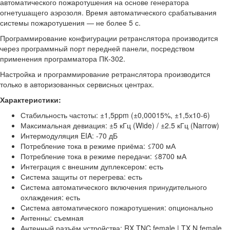
автоматического пожаротушения на основе генератора
огнетушащего аэрозоля. Время автоматического срабатывания
системы пожаротушения — не более 5 с.
Программирование конфигурации ретранслятора производится
через программный порт передней панели, посредством
применения программатора ПК-302.
Настройка и программирование ретранслятора производится
только в авторизованных сервисных центрах.
Характеристики:
Стабильность частоты: ±1,5ppm (±0,00015%, ±1,5х10-6)
Максимальная девиация: ±5 кГц (Wide) / ±2.5 кГц (Narrow)
Интермодуляция EIA: -70 дБ
Потребление тока в режиме приёма: ≤700 мА
Потребление тока в режиме передачи: ≤8700 мА
Интеграция с внешним дуплексером: есть
Система защиты от перегрева: есть
Система автоматического включения принудительного
охлаждения: есть
Система автоматического пожаротушения: опционально
Антенны: съемная
Антенный разъём устройства: RX TNC female | TX N female