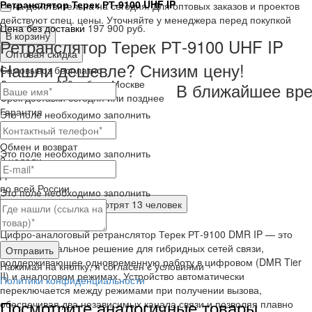
Ретранслятор Терек РТ-9100 UHF IP
Цена действительна на сегодня. Для оптовых заказов и проектов
действуют спец. цены. Уточняйте у менеджера перед покупкой
Цена без доставки
197 900 руб.
В корзину
Ретранслятор Терек РТ-9100 UHF IP
Оптовая скидка
Нашли дешевле? Снизим цену!
Самовывоз
бесплатно
Доставка
от 250 руб. по Москве
В ближайшее вре
Cрок доставки
сегодня или позднее
Гарантия
Это поле необходимо заполнить
12 месяца
Обмен и возврат
Это поле необходимо заполнить
2 недели
Доставка
по всей России
Это поле необходимо заполнить
Сейчас этот товар
смотрят 13 человек
Краткое описание
Цифро-аналоговый ретранслятор Терек РТ-9100 DMR IP — это
профессиональное решение для гибридных сетей связи,
Отправить
поддерживающее одновременную работу в цифровом (DMR Tier
Нажимая на кнопку, я согласен с условиями
II) и аналоговом режимах. Устройство автоматически
Политики конфиденциальности
переключается между режимами при получении вызова,
Посмотрите аналогичные товары
обеспечивая два независимых канала связи и позволяя плавно