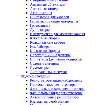
Стационарные антенны
Антенные обтекатели
Антенные тюнера
Аттенюаторы
ВЧ Разъемы для кабелей
Герметизирующие материалы
Грозозащита
Дуплексеры
Инструменты для монтажа кабеля
Кабельные сборки
Коаксиальные кабели
Комбайнеры
Крепление фидера
Переходники и адаптеры
Сплиттеры (делители мощности)
Судовые антенны
Сумматоры
Эквиваленты нагрузки
Видеонаблюдение
Регистраторы видеонаблюдения
Персональные регистраторы
4-х канальные видеорегистраторы
8-канальные видеорегистраторы
Автомобильные регистраторы
Камеры автомобильные