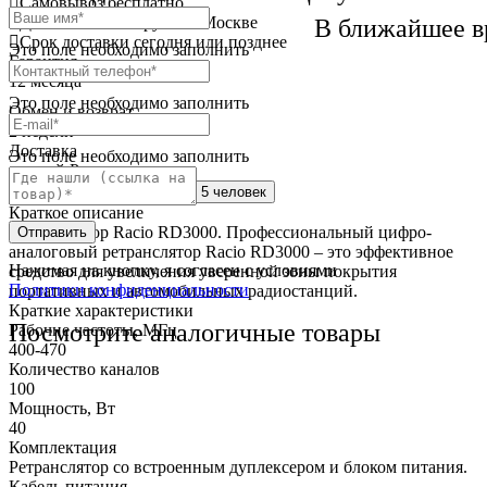
Самовывоз
бесплатно
Доставка
от 250 руб. по Москве
В ближайшее в
Cрок доставки
сегодня или позднее
Это поле необходимо заполнить
Гарантия
12 месяца
Это поле необходимо заполнить
Обмен и возврат
2 недели
Доставка
Это поле необходимо заполнить
по всей России
Сейчас этот товар
смотрят 5 человек
Краткое описание
Ретранслятор Racio RD3000. Профессиональный цифро-
Отправить
аналоговый ретранслятор Racio RD3000 – это эффективное
Нажимая на кнопку, я согласен с условиями
средство для увеличения уверенной зоны покрытия
Политики конфиденциальности
портативных и автомобильных радиостанций.
Краткие характеристики
Посмотрите аналогичные товары
Рабочие частоты, МГц
400-470
Количество каналов
100
Мощность, Вт
40
Комплектация
Ретранслятор со встроенным дуплексером и блоком питания.
Кабель питания.