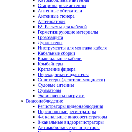
Автомобильные антенны
Стационарные антенны
Антенные обтекатели
Антенные тюнера
Аттенюаторы
ВЧ Разъемы для кабелей
Герметизирующие материалы
Грозозащита
Дуплексеры
Инструменты для монтажа кабеля
Кабельные сборки
Коаксиальные кабели
Комбайнеры
Крепление фидера
Переходники и адаптеры
Сплиттеры (делители мощности)
Судовые антенны
Сумматоры
Эквиваленты нагрузки
Видеонаблюдение
Регистраторы видеонаблюдения
Персональные регистраторы
4-х канальные видеорегистраторы
8-канальные видеорегистраторы
Автомобильные регистраторы