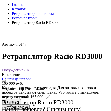
Главная
Каталог
Ретрансляторы и шлюзы
Ретрансляторы
Ретранслятор Racio RD3000
Артикул: 6147
Ретранслятор Racio RD3000
Обсуждение (0)
В наличии
Нашли дешевле?
165 000 руб.
Цена действительна на сегодня. Для оптовых заказов и
Ретранслятор Racio RD3000
проектов действуют спец. цены. Уточняйте у менеджера
перед покупкой
165 000 руб.
Цена без доставки
Ретранслятор Racio RD3000
В корзину
Оптовая скидка
Нашли дешевле? Снизим цену!