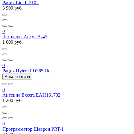
Рация Lira P-210L
3 900 руб.
0
Чехол для Аргут А-45
1 000 руб.
0
Рация Hytera PD365 Uc
Альтернатива
0
Антенна Excera EAH161702
1 200 руб.
0
Программатор Шеврон PRT-1