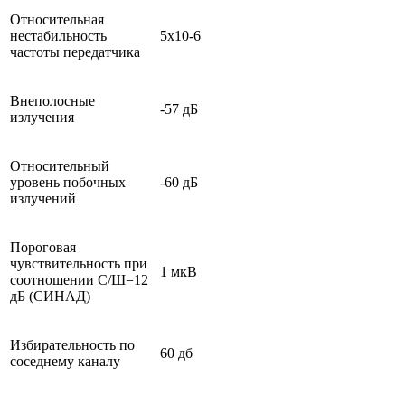
Относительная
нестабильность
5х10-6
частоты передатчика
Внеполосные
-57 дБ
излучения
Относительный
уровень побочных
-60 дБ
излучений
Пороговая
чувствительность при
1 мкВ
соотношении С/Ш=12
дБ (СИНАД)
Избирательность по
60 дб
соседнему каналу