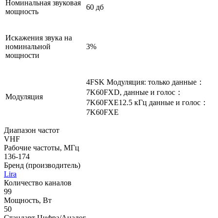
Номинальная звуковая
60 дб
мощность
Искажения звука на
номинальной
3%
мощности
4FSK Модуляция: только данные：
7K60FXD, данные и голос：
Модуляция
7K60FXE12.5 кГц данные и голос：
7K60FXE
Диапазон частот
VHF
Рабочие частоты, МГц
136-174
Бренд (производитель)
Lira
Количество каналов
99
Мощность, Вт
50
Стандарт Цифра/Аналог