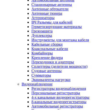
Автомобильные антенны
Стационарные антенны
Антенные обтекатели
Антенные тюнера
Аттенюаторы
ВЧ Разъемы для кабелей
Герметизирующие материалы
Грозозащита
Дуплексеры
Инструменты для монтажа кабеля
Кабельные сборки
Коаксиальные кабели
Комбайнеры
Крепление фидера
Переходники и адаптеры
Сплиттеры (делители мощности)
Судовые антенны
Сумматоры
Эквиваленты нагрузки
Видеонаблюдение
Регистраторы видеонаблюдения
Персональные регистраторы
4-х канальные видеорегистраторы
8-канальные видеорегистраторы
Автомобильные регистраторы