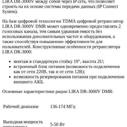
LIRA DR-3000V между собой через IP сеть, что позволяет
строить на их основе системы передачи данных (IP Connect
System).
На базе цифровой технологии TDMA цифровой ретранслятор
LIRA DR-3000V DMR может одновременно предоставлять 2
голосовых канала, тем самым удваивая емкость без
использования дополнительных частот и оборудования, а
также способствуя повышению эффективности для
пользователей. Конструктивные особенности ретранслятора
LIRA DR-3000:
монтаж в стандартную стойку 19", высота 2U;
встроенный блок питания (возможность подключения
как от сети 220В, так и от сети 12В);
возможность резервирования питания при подключении
внешнего АКБ.
Основные характеристики рации LIRA DR-3000V DMR:
Рабочий диапазон
136-174 МГц
Выходная мощность
5-50 Вт
передатчика