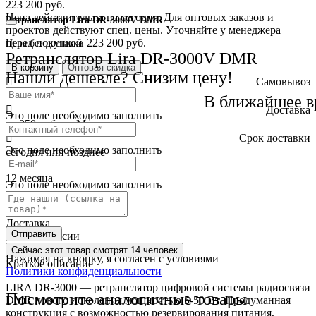
223 200 руб.
Цена действительна на сегодня. Для оптовых заказов и
Ретранслятор Lira DR-3000V DMR
проектов действуют спец. цены. Уточняйте у менеджера
перед покупкой
223 200 руб.
Цена без доставки
Ретранслятор Lira DR-3000V DMR
В корзину
Оптовая скидка
Нашли дешевле? Снизим цену!
Самовывоз
бесплатно
В ближайшее в
Доставка
Это поле необходимо заполнить
от 250 руб. по Москве
Cрок доставки
Это поле необходимо заполнить
сегодня или позднее
Гарантия
12 месяца
Это поле необходимо заполнить
Обмен и возврат
2 недели
Доставка
Отправить
по всей России
Сейчас этот товар
смотрят 14 человек
Нажимая на кнопку, я согласен с условиями
Краткое описание
Политики конфиденциальности
LIRA DR-3000 — ретранслятор цифровой системы радиосвязи
Посмотрите аналогичные товары
DMR нового поколения мощностью 5-50 Вт. Продуманная
конструкция с возможностью резервирования питания,