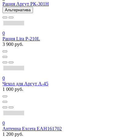
Рация Аргут РК-301Н
Альтернатива
0
Рация Lira P-210L
3 900 руб.
0
Чехол для Аргут А-45
1 000 руб.
0
Антенна Excera EAH161702
1 200 руб.