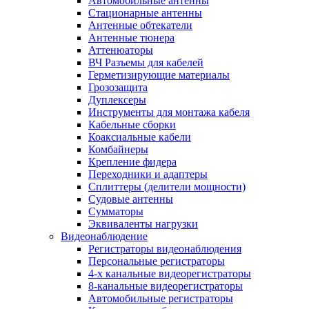
Автомобильные антенны
Стационарные антенны
Антенные обтекатели
Антенные тюнера
Аттенюаторы
ВЧ Разъемы для кабелей
Герметизирующие материалы
Грозозащита
Дуплексеры
Инструменты для монтажа кабеля
Кабельные сборки
Коаксиальные кабели
Комбайнеры
Крепление фидера
Переходники и адаптеры
Сплиттеры (делители мощности)
Судовые антенны
Сумматоры
Эквиваленты нагрузки
Видеонаблюдение
Регистраторы видеонаблюдения
Персональные регистраторы
4-х канальные видеорегистраторы
8-канальные видеорегистраторы
Автомобильные регистраторы