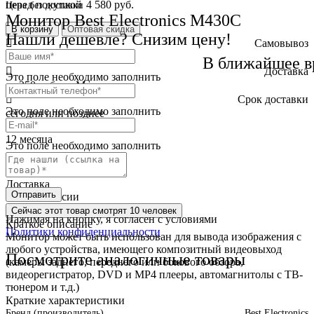
перед покупкой
4 580 руб.
Цена без доставки
Монитор Best Electronics M430C
В корзину
Оптовая скидка
Нашли дешевле? Снизим цену!
Самовывоз
бесплатно
В ближайшее в
Доставка
Это поле необходимо заполнить
от 250 руб. по Москве
Cрок доставки
Это поле необходимо заполнить
сегодня или позднее
Гарантия
12 месяца
Это поле необходимо заполнить
Обмен и возврат
2 недели
Доставка
Отправить
по всей России
Сейчас этот товар
смотрят 10 человек
Нажимая на кнопку, я согласен с условиями
Краткое описание
Политики конфиденциальности
Монитор может быть использован для вывода изображения с
любого устройства, имеющего композитный видеовыход
Посмотрите аналогичные товары
(камеры заднего, переднего или бокового обзора,
видеорегистратор, DVD и MP4 плееры, автомагнитолы с ТВ-
тюнером и т.д.)
Краткие характеристики
Бренд (производитель)
Best Electronics