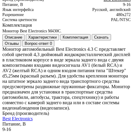
Питание, В
9-16
Язык интерфейса
Русский, английский
Разрешение
480x272
Система цветности
PAL/NTSC
Комплектация
Монитор Best Electronics M430C.
Описание
Характеристики
Комплектация
Скачать
Отзывы
Вопрос-ответ
0
Монитор автомобильный Вest Electronics 4.3 C представляет
собой цветной 4,3 дюймовый жидкокристаллический дисплей
в пластиковом корпусе в виде зеркала заднего вида с двумя
композитными входами видеосигнала AV1 (белый RCA) и
AV2 (желтый RCA) и одним входом питания типа "Штекер"
d5,25мм (красный разъем). Для удобства крепления монитора
на штатное зеркало заднего вида транспортного средства
предусмотрены раздвижные пружинные фиксаторы. Монитор
предназначен для установки в транспортные средства
(автомобили, автобусы, трактора, спецтехнику) и работы
совместно с камерой заднего вида или в составе системы
видеонаблюдения (видеозаписи).
Бренд (производитель)
Best Electronics
Питание, В
9-16