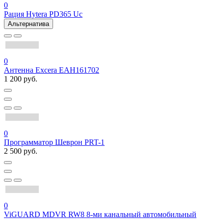
0
Рация Hytera PD365 Uc
Альтернатива
0
Антенна Excera EAH161702
1 200 руб.
0
Программатор Шеврон PRT-1
2 500 руб.
0
ViGUARD MDVR RW8 8-ми канальный автомобильный