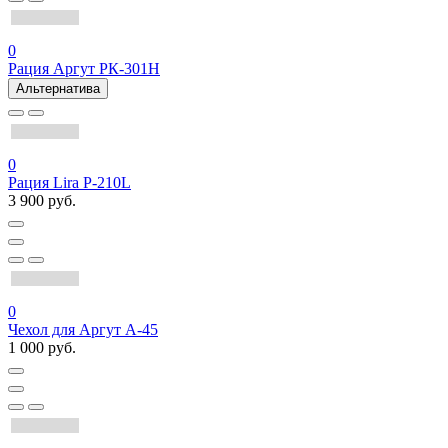
0
Рация Аргут РК-301Н
Альтернатива
0
Рация Lira P-210L
3 900 руб.
0
Чехол для Аргут А-45
1 000 руб.