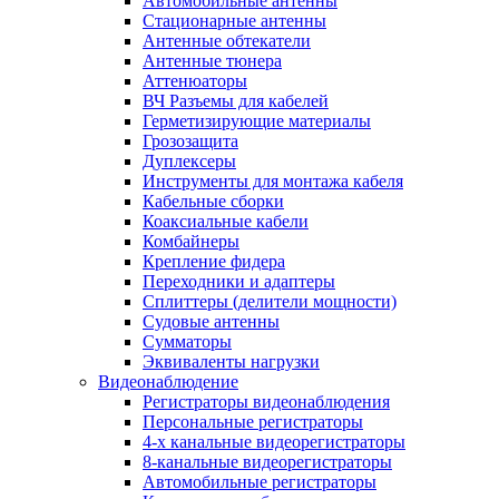
Автомобильные антенны
Стационарные антенны
Антенные обтекатели
Антенные тюнера
Аттенюаторы
ВЧ Разъемы для кабелей
Герметизирующие материалы
Грозозащита
Дуплексеры
Инструменты для монтажа кабеля
Кабельные сборки
Коаксиальные кабели
Комбайнеры
Крепление фидера
Переходники и адаптеры
Сплиттеры (делители мощности)
Судовые антенны
Сумматоры
Эквиваленты нагрузки
Видеонаблюдение
Регистраторы видеонаблюдения
Персональные регистраторы
4-х канальные видеорегистраторы
8-канальные видеорегистраторы
Автомобильные регистраторы