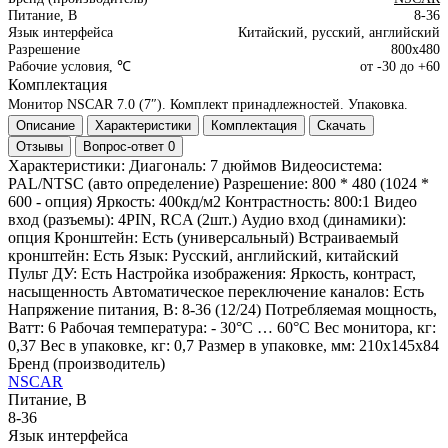
Питание, В
8-36
Язык интерфейса
Китайский, русский, английский
Разрешение
800х480
Рабочие условия, ℃
от -30 до +60
Комплектация
Монитор NSCAR 7.0 (7″).
Комплект принадлежностей.
Упаковка.
Описание
Характеристики
Комплектация
Скачать
Отзывы
Вопрос-ответ
0
Характеристики: Диагональ: 7 дюймов Видеосистема:
PAL/NTSC (авто определение) Разрешение: 800 * 480 (1024 *
600 - опция) Яркость: 400кд/м2 Контрастность: 800:1 Видео
вход (разъемы): 4PIN, RCA (2шт.) Аудио вход (динамики):
опция Кронштейн: Есть (универсальный) Встраиваемый
кронштейн: Есть Язык: Русский, английский, китайский
Пульт ДУ: Есть Настройка изображения: Яркость, контраст,
насыщенность Автоматическое переключение каналов: Есть
Напряжение питания, В: 8-36 (12/24) Потребляемая мощность,
Ватт: 6 Рабочая температура: - 30°С … 60°С Вес монитора, кг:
0,37 Вес в упаковке, кг: 0,7 Размер в упаковке, мм: 210x145x84
Бренд (производитель)
NSCAR
Питание, В
8-36
Язык интерфейса