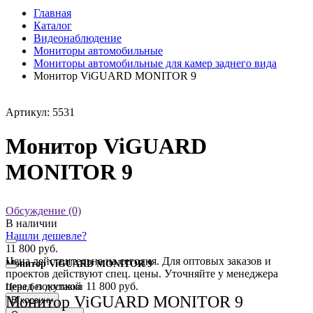
Главная
Каталог
Видеонаблюдение
Мониторы автомобильные
Мониторы автомобильные для камер заднего вида
Монитор ViGUARD MONITOR 9
Артикул: 5531
Монитор ViGUARD
MONITOR 9
Обсуждение (0)
В наличии
Нашли дешевле?
11 800 руб.
Цена действительна на сегодня. Для оптовых заказов и
Монитор ViGUARD MONITOR 9
проектов действуют спец. цены. Уточняйте у менеджера
перед покупкой
11 800 руб.
Цена без доставки
Монитор ViGUARD MONITOR 9
В корзину