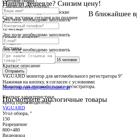
Оптовая скидка
Нашли дешевле? Снизим цену!
Самовывоз
бесплатно
Доставка
от 250 руб. по Москве
В ближайшее в
Cрок доставки
сегодня или позднее
Это поле необходимо заполнить
Гарантия
12 месяца
Это поле необходимо заполнить
Обмен и возврат
2 недели
Доставка
Это поле необходимо заполнить
по всей России
Сейчас этот товар
смотрят 15 человек
Краткое описание
Отправить
ViGUARD монитор для автомобильного регистратора 9"
Нажимая на кнопку, я согласен с условиями
Монитор для автомобильного регистратора.
Политики конфиденциальности
Краткие характеристики
Посмотрите аналогичные товары
Бренд (производитель)
ViGUARD
Угол обзора, °
150
Разрешение
800×480
Видеовход