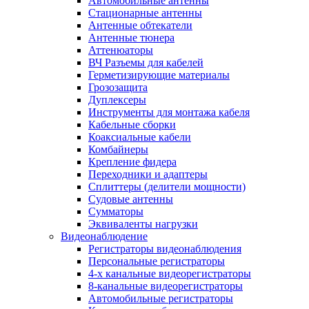
Автомобильные антенны
Стационарные антенны
Антенные обтекатели
Антенные тюнера
Аттенюаторы
ВЧ Разъемы для кабелей
Герметизирующие материалы
Грозозащита
Дуплексеры
Инструменты для монтажа кабеля
Кабельные сборки
Коаксиальные кабели
Комбайнеры
Крепление фидера
Переходники и адаптеры
Сплиттеры (делители мощности)
Судовые антенны
Сумматоры
Эквиваленты нагрузки
Видеонаблюдение
Регистраторы видеонаблюдения
Персональные регистраторы
4-х канальные видеорегистраторы
8-канальные видеорегистраторы
Автомобильные регистраторы