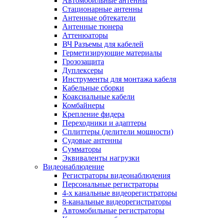
Автомобильные антенны
Стационарные антенны
Антенные обтекатели
Антенные тюнера
Аттенюаторы
ВЧ Разъемы для кабелей
Герметизирующие материалы
Грозозащита
Дуплексеры
Инструменты для монтажа кабеля
Кабельные сборки
Коаксиальные кабели
Комбайнеры
Крепление фидера
Переходники и адаптеры
Сплиттеры (делители мощности)
Судовые антенны
Сумматоры
Эквиваленты нагрузки
Видеонаблюдение
Регистраторы видеонаблюдения
Персональные регистраторы
4-х канальные видеорегистраторы
8-канальные видеорегистраторы
Автомобильные регистраторы