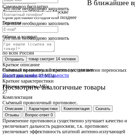
Оптовая скидка
В ближайшее в
Самовывоз
бесплатно
Это поле необходимо заполнить
Доставка
от 250 руб. по Москве
Cрок доставки
сегодня или позднее
Гарантия
Это поле необходимо заполнить
12 месяца
Обмен и возврат
Это поле необходимо заполнить
2 недели
Доставка
по всей России
Сейчас этот товар
смотрят 14 человек
Отправить
Краткое описание
Нажимая на кнопку, я согласен с условиями
Cъёмный проволочный противовес для антенн переносных
Политики конфиденциальности
раций диапазона 27 МГц.
Краткие характеристики
Посмотрите аналогичные товары
Рабочие частоты, МГц
27
Комплектация
Cъёмный проволочный противовес.
Описание
Характеристики
Комплектация
Скачать
Отзывы
Вопрос-ответ
0
Применение противовеса существенно улучшает качество и
увеличивает дальность радиосвязи, т.к. противовес
увеличивает эффективность штатной антенно-излучающей