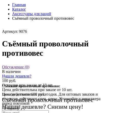
Главная
Каталог
Аксессуары для раций
Cъёмный проволочный противовес
Артикул: 9076
Cъёмный проволочный
противовес
Обсуждение (0)
В наличии
Нашли дешевле?
100 руб.
Отгрузка при заказе от 10 шт.
Cъёмный проволочный противовес
Цена действительна при заказе от 10 шт.
Цена действительна на сегодня. Для оптовых заказов и
100 руб.
Цена без доставки
Cъёмный проволочный противовес
проектов действуют спец. цены. Уточняйте у менеджера
перед покупкой
Нашли дешевле? Снизим цену!
В корзину