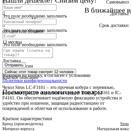
Нашли дешевле? Снизим цену!
Самовывоз
бесплатно
В ближайшее в
Доставка
Это поле необходимо заполнить
от 250 руб. по Москве
Cрок доставки
Это поле необходимо заполнить
сегодня или позднее
Гарантия
12 месяца
Это поле необходимо заполнить
Обмен и возврат
2 недели
Доставка
Отправить
по всей России
Сейчас этот товар
смотрят 12 человек
Нажимая на кнопку, я согласен с условиями
Краткое описание
Политики конфиденциальности
Чехол Sirus LC-F3161 – это прочная кобура с перевязью,
Посмотрите аналогичные товары
разработанная для портативных раций Icom IC-F3161 и IC-
F4161. Он обеспечивает надёжную фиксацию устройства и
удобство при ношении, защищая радиостанцию от
повреждений и облегчая её использование в работе.
Краткие характеристики
Бренд (производитель)
Sirus
Материал корпуса
Натуральная кожа