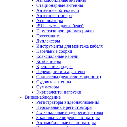
Автомобильные антенны
Стационарные антенны
Антенные обтекатели
Антенные тюнера
Аттенюаторы
ВЧ Разъемы для кабелей
Герметизирующие материалы
Грозозащита
Дуплексеры
Инструменты для монтажа кабеля
Кабельные сборки
Коаксиальные кабели
Комбайнеры
Крепление фидера
Переходники и адаптеры
Сплиттеры (делители мощности)
Судовые антенны
Сумматоры
Эквиваленты нагрузки
Видеонаблюдение
Регистраторы видеонаблюдения
Персональные регистраторы
4-х канальные видеорегистраторы
8-канальные видеорегистраторы
Автомобильные регистраторы