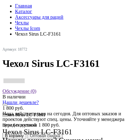
Главная
Каталог
Аксессуары для раций
Чехлы
Чехлы Icom
Чехол Sirus LC-F3161
Артикул: 18772
Чехол Sirus LC-F3161
Обсуждение (0)
В наличии
Нашли дешевле?
1 800 руб.
Цена действительна на сегодня. Для оптовых заказов и
Чехол Sirus LC-F3161
проектов действуют спец. цены. Уточняйте у менеджера
перед покупкой
1 800 руб.
Цена без доставки
Чехол Sirus LC-F3161
В корзину
Оптовая скидка