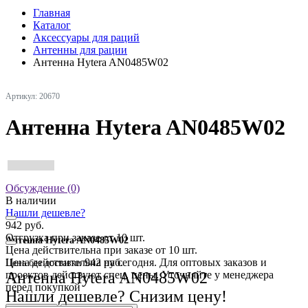
Главная
Каталог
Аксессуары для раций
Антенны для рации
Антенна Hytera AN0485W02
Артикул: 20670
Антенна Hytera AN0485W02
Обсуждение (0)
В наличии
Нашли дешевле?
942 руб.
Отгрузка при заказе от 10 шт.
Антенна Hytera AN0485W02
Цена действительна при заказе от 10 шт.
Цена действительна на сегодня. Для оптовых заказов и
942 руб.
Цена без доставки
Антенна Hytera AN0485W02
проектов действуют спец. цены. Уточняйте у менеджера
перед покупкой
Нашли дешевле? Снизим цену!