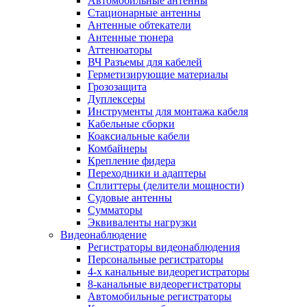
Автомобильные антенны
Стационарные антенны
Антенные обтекатели
Антенные тюнера
Аттенюаторы
ВЧ Разъемы для кабелей
Герметизирующие материалы
Грозозащита
Дуплексеры
Инструменты для монтажа кабеля
Кабельные сборки
Коаксиальные кабели
Комбайнеры
Крепление фидера
Переходники и адаптеры
Сплиттеры (делители мощности)
Судовые антенны
Сумматоры
Эквиваленты нагрузки
Видеонаблюдение
Регистраторы видеонаблюдения
Персональные регистраторы
4-х канальные видеорегистраторы
8-канальные видеорегистраторы
Автомобильные регистраторы