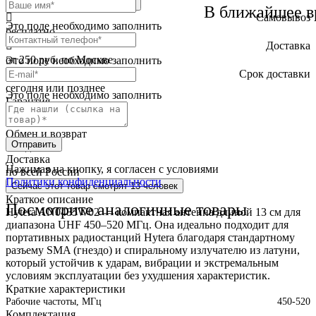
В корзину
Оптовая скидка
В ближайшее в
Самовывоз
Это поле необходимо заполнить
бесплатно
Доставка
от 250 руб. по Москве
Это поле необходимо заполнить
Cрок доставки
сегодня или позднее
Это поле необходимо заполнить
Гарантия
12 месяца
Обмен и возврат
Отправить
2 недели
Доставка
Нажимая на кнопку, я согласен с условиями
по всей России
Политики конфиденциальности
Сейчас этот товар
смотрят 13 человек
Краткое описание
Посмотрите аналогичные товары
Hytera AN0485W02 — компактная антенна длиной 13 см для
диапазона UHF 450–520 МГц. Она идеально подходит для
портативных радиостанций Hytera благодаря стандартному
разъему SMA (гнездо) и спиральному излучателю из латуни,
который устойчив к ударам, вибрации и экстремальным
условиям эксплуатации без ухудшения характеристик.
Краткие характеристики
Рабочие частоты, МГц
450-520
Комплектация