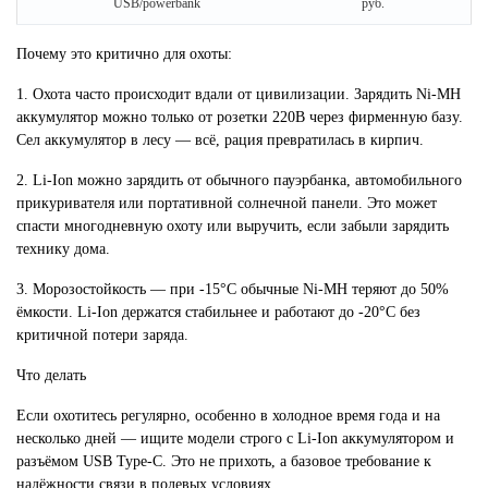
USB/powerbank
руб.
Почему это критично для охоты:
1. Охота часто происходит вдали от цивилизации. Зарядить Ni-MH
аккумулятор можно только от розетки 220В через фирменную базу.
Сел аккумулятор в лесу — всё, рация превратилась в кирпич.
2. Li-Ion можно зарядить от обычного пауэрбанка, автомобильного
прикуривателя или портативной солнечной панели. Это может
спасти многодневную охоту или выручить, если забыли зарядить
технику дома.
3. Морозостойкость — при -15°C обычные Ni-MH теряют до 50%
ёмкости. Li-Ion держатся стабильнее и работают до -20°C без
критичной потери заряда.
Что делать
Если охотитесь регулярно, особенно в холодное время года и на
несколько дней — ищите модели строго с Li-Ion аккумулятором и
разъёмом USB Type-C. Это не прихоть, а базовое требование к
надёжности связи в полевых условиях.