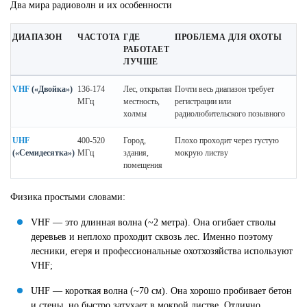
Два мира радиоволн и их особенности
ДИАПАЗОН
ЧАСТОТА
ГДЕ
ПРОБЛЕМА ДЛЯ ОХОТЫ
РАБОТАЕТ
ЛУЧШЕ
VHF
(«Двойка»)
136-174
Лес, открытая
Почти весь диапазон требует
МГц
местность,
регистрации или
холмы
радиолюбительского позывного
UHF
400-520
Город,
Плохо проходит через густую
(«Семидесятка»)
МГц
здания,
мокрую листву
помещения
Физика простыми словами:
VHF — это длинная волна (~2 метра). Она огибает стволы
деревьев и неплохо проходит сквозь лес. Именно поэтому
лесники, егеря и профессиональные охотхозяйства используют
VHF;
UHF — короткая волна (~70 см). Она хорошо пробивает бетон
и стены, но быстро затухает в мокрой листве. Отлично