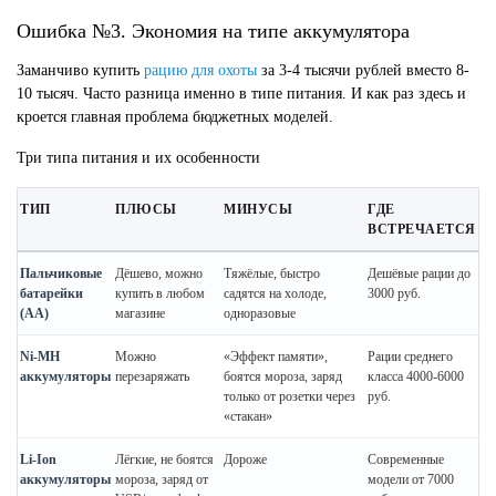
Ошибка №3. Экономия на типе аккумулятора
Заманчиво купить
рацию для охоты
за 3-4 тысячи рублей вместо 8-
10 тысяч. Часто разница именно в типе питания. И как раз здесь и
кроется главная проблема бюджетных моделей.
Три типа питания и их особенности
ТИП
ПЛЮСЫ
МИНУСЫ
ГДЕ
ВСТРЕЧАЕТСЯ
Пальчиковые
Дёшево, можно
Тяжёлые, быстро
Дешёвые рации до
батарейки
купить в любом
садятся на холоде,
3000 руб.
(AA)
магазине
одноразовые
Ni-MH
Можно
«Эффект памяти»,
Рации среднего
аккумуляторы
перезаряжать
боятся мороза, заряд
класса 4000-6000
только от розетки через
руб.
«стакан»
Li-Ion
Лёгкие, не боятся
Дороже
Современные
аккумуляторы
мороза, заряд от
модели от 7000