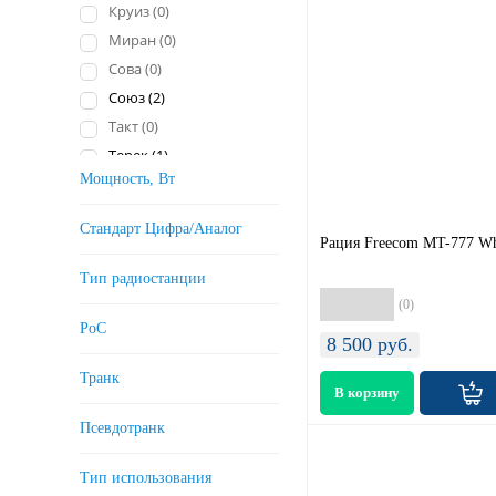
Круиз (
0
)
Миран (
0
)
Сова (
0
)
Союз (
2
)
Такт (
0
)
Терек (
1
)
Мощность, Вт
Шеврон (
0
)
Штурман (
0
)
Стандарт Цифра/Аналог
Ястреб (
0
)
Рация Freecom MT-777 Wh
AGENT (
0
)
Тип радиостанции
AjetRays (
0
)
(0)
Alinco (
1
)
РоС
8 500
руб.
Anytone (
0
)
Транк
AOR (
0
)
Baofeng (
5
)
Псевдотранк
BFDX (
0
)
Caltta (
0
)
Тип использования