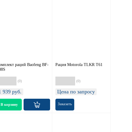
омплект раций Baofeng BF-
Рация Motorola TLKR T61
88S
(0)
(0)
1 939
руб.
Цена по запросу
Заказать