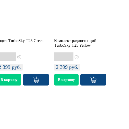
ация TurboSky T25 Green
Комплект радиостанций
TurboSky T25 Yellow
(0)
(0)
2 399
руб.
2 399
руб.