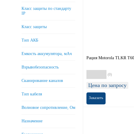
Comrade (
0
)
Класс защиты по стандарту
Entel (
0
)
IP
Excera (
0
)
FligtLine (
0
)
Класс защиты
Freecom (
2
)
Hytera (
1
)
Тип АКБ
Icom (
0
)
Емкость аккумулятора, мАч
Kenwood (
0
)
Рация Motorola TLKR T6
Kirisun (
0
)
Взрывобезопасность
Linton (
0
)
(0)
Lira (
0
)
Сканирование каналов
Цена по запросу
Horizon (
0
)
Тип кабеля
НЕОН (
0
)
Заказать
Megajet (
0
)
Волновое сопротивление, Ом
Midland (
1
)
Motorola (
13
)
Назначение
NavCom (
0
)
NSR (
0
)