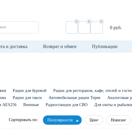
0
0
0
логе
0 руб.
та и доставка
Возврат и обмен
Публикации
твия
Рации для буровой
Рации для ресторанов, кафе, отелей и гост
зма
Рации для такси
Автомобильные рации Терек
Аналоговые 
м AES256
Военные
Радиостанции для СВО
Для охоты и рыбалк
Сортировать по:
Популярности
Цене
Новизне