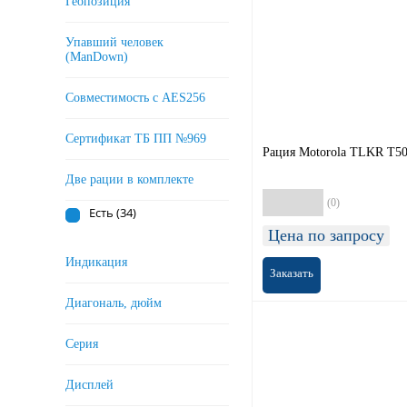
Геопозиция
Optim (
0
)
Упавший человек
Parus (
0
)
(ManDown)
Raciо (
0
)
Roger (
0
)
Совместимость с AES256
Samcom (
0
)
Сертификат ТБ ПП №969
Sirus (
0
)
Рация Motorola TLKR T5
Standard Horizon (
0
)
Две рации в комплекте
Track (
0
)
(0)
Turbosky (
8
)
Есть (
34
)
TYT (
0
)
Цена по запросу
Vector (
0
)
Индикация
Заказать
Vega (
0
)
Диагональ, дюйм
Vostok (
0
)
Wouxun (
0
)
Серия
Yaesu (
0
)
Дисплей