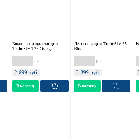
Комплект радиостанций
Детские рации TurboSky 25
Р
TurboSky T35 Orange
Blue
(0)
(0)
2 699
руб.
2 399
руб.