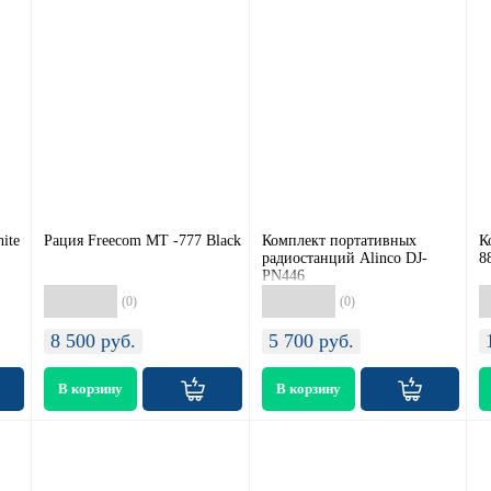
ite
Рация Freecom МТ -777 Black
Комплект портативных
К
радиостанций Alinco DJ-
8
PN446
(0)
(0)
8 500
руб.
5 700
руб.