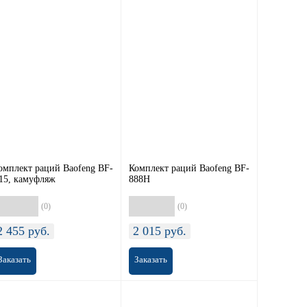
омплект раций Baofeng BF-
Комплект раций Baofeng BF-
15, камуфляж
888H
(0)
(0)
2 455
руб.
2 015
руб.
Заказать
Заказать