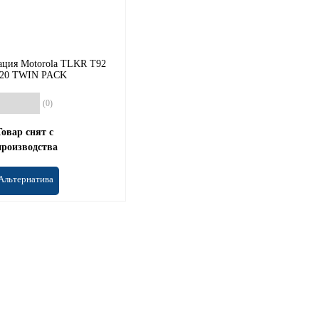
ация Motorola TLKR T92
20 TWIN PACK
(0)
Товар снят с
производства
Альтернатива