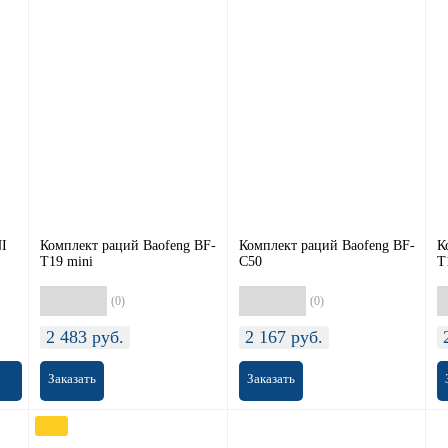
I
Комплект раций Baofeng BF-
Комплект раций Baofeng BF-
К
T19 mini
C50
T
(0)
(0)
2 483
руб.
2 167
руб.
Заказать
Заказать