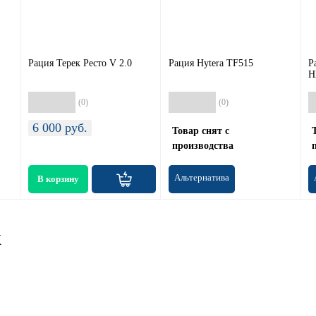
Рация Терек Ресто V 2.0
Рация Hytera TF515
Р
H
(0)
(0)
6 000
руб.
Товар снят с
производства
Альтернатива
ж