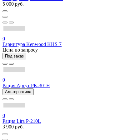
5 000 руб.
0
Гарнитура Kenwood KHS-7
Цена по запросу
Под заказ
0
Рация Аргут РК-301Н
Альтернатива
0
Рация Lira P-210L
3 900 руб.