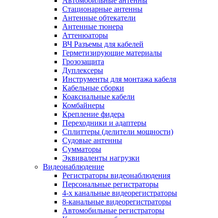
Автомобильные антенны
Стационарные антенны
Антенные обтекатели
Антенные тюнера
Аттенюаторы
ВЧ Разъемы для кабелей
Герметизирующие материалы
Грозозащита
Дуплексеры
Инструменты для монтажа кабеля
Кабельные сборки
Коаксиальные кабели
Комбайнеры
Крепление фидера
Переходники и адаптеры
Сплиттеры (делители мощности)
Судовые антенны
Сумматоры
Эквиваленты нагрузки
Видеонаблюдение
Регистраторы видеонаблюдения
Персональные регистраторы
4-х канальные видеорегистраторы
8-канальные видеорегистраторы
Автомобильные регистраторы