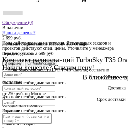
Обсуждение (0)
В наличии
Нашли дешевле?
2 699 руб.
Цена действительна на сегодня. Для оптовых заказов и
Комплект радиостанций TurboSky T35 Orange
проектов действуют спец. цены. Уточняйте у менеджера
перед покупкой
2 699 руб.
Цена без доставки
Комплект радиостанций TurboSky T35 Ora
В корзину
Оптовая скидка
Нашли дешевле? Снизим цену!
Запрограммировать LPD/PMR каналы, бесплатно
В ближайшее в
Самовывоз
бесплатно
Это поле необходимо заполнить
Доставка
от 250 руб. по Москве
Это поле необходимо заполнить
Cрок доставки
сегодня или позднее
Гарантия
Это поле необходимо заполнить
12 месяца
Обмен и возврат