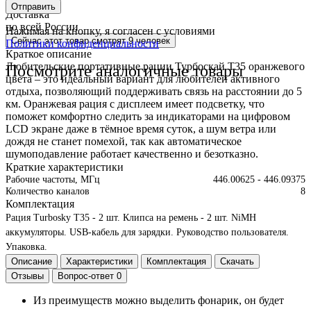
2 недели
Отправить
Доставка
по всей России
Нажимая на кнопку, я согласен с условиями
Сейчас этот товар
смотрят 9 человек
Политики конфиденциальности
Краткое описание
Любительские портативные рации Турбоскай Т35 оранжевого
Посмотрите аналогичные товары
цвета – это идеальный вариант для любителей активного
отдыха, позволяющий поддерживать связь на расстоянии до 5
км. Оранжевая рация с дисплеем имеет подсветку, что
поможет комфортно следить за индикаторами на цифровом
LCD экране даже в тёмное время суток, а шум ветра или
дождя не станет помехой, так как автоматическое
шумоподавление работает качественно и безотказно.
Краткие характеристики
Рабочие частоты, МГц
446.00625 - 446.09375
Количество каналов
8
Комплектация
Рация Turbosky T35 - 2 шт.
Клипса на ремень - 2 шт.
NiMH
аккумуляторы.
USB-кабель для зарядки.
Руководство пользователя.
Упаковка.
Описание
Характеристики
Комплектация
Скачать
Отзывы
Вопрос-ответ
0
Из преимуществ можно выделить фонарик, он будет