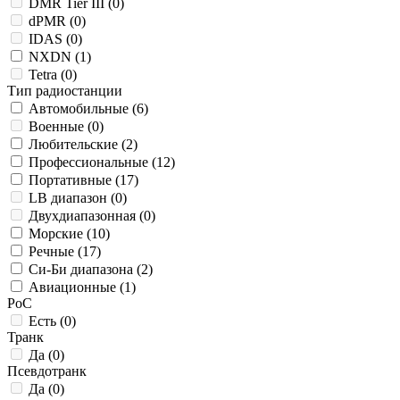
DMR Tier III (
0
)
dPMR (
0
)
IDAS (
0
)
NXDN (
1
)
Tetra (
0
)
Тип радиостанции
Автомобильные (
6
)
Военные (
0
)
Любительские (
2
)
Профессиональные (
12
)
Портативные (
17
)
LB диапазон (
0
)
Двухдиапазонная (
0
)
Морские (
10
)
Речные (
17
)
Си-Би диапазона (
2
)
Авиационные (
1
)
РоС
Есть (
0
)
Транк
Да (
0
)
Псевдотранк
Да (
0
)