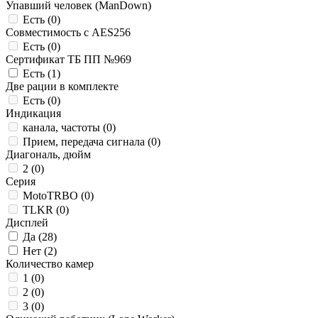
Упавший человек (ManDown)
Есть (
0
)
Совместимость с AES256
Есть (
0
)
Сертификат ТБ ПП №969
Есть (
1
)
Две рации в комплекте
Есть (
0
)
Индикация
канала, частоты (
0
)
Прием, передача сигнала (
0
)
Диагональ, дюйм
2 (
0
)
Серия
MotoTRBO (
0
)
TLKR (
0
)
Дисплей
Да (
28
)
Нет (
2
)
Количество камер
1 (
0
)
2 (
0
)
3 (
0
)