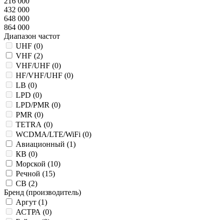
216 000
432 000
648 000
864 000
Диапазон частот
UHF (
0
)
VHF (
2
)
VHF/UHF (
0
)
HF/VHF/UHF (
0
)
LB (
0
)
LPD (
0
)
LPD/PMR (
0
)
PMR (
0
)
TETRA (
0
)
WCDMA/LTE/WiFi (
0
)
Авиационный (
1
)
КВ (
0
)
Морской (
10
)
Речной (
15
)
СВ (
2
)
Бренд (производитель)
Аргут (
1
)
АСТРА (
0
)