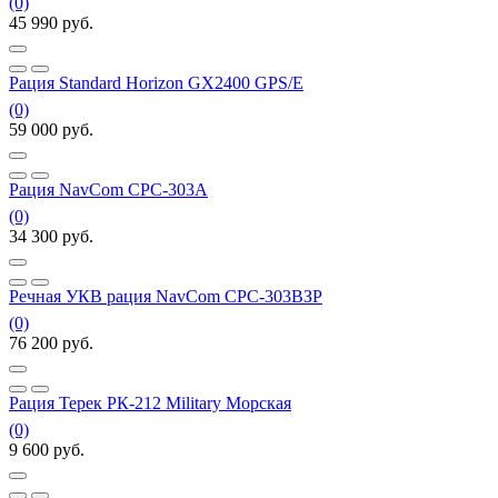
(0)
45 990
руб.
Рация Standard Horizon GX2400 GPS/E
(0)
59 000
руб.
Рация NavCom СРC-303А
(0)
34 300
руб.
Речная УКВ рация NavCom СРС-303ВЗР
(0)
76 200
руб.
Рация Терек РК-212 Military Морская
(0)
9 600
руб.