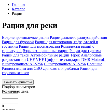
Главная
Каталог
Рации
Рации для реки
Водонепроницаемые рации
Рации дальнего радиуса действия
Рации для буровой
Рации для ресторанов, кафе, отелей и
гостиниц
Рации для производства
Комплекты раций с
гарнитурой
Взрывозащищенные рации
Рации для туризма
Рации для такси
Автомобильные рации Терек
Аналоговые
радиостанции
UHF
VHF
Цифровые стандарта DMR
Motorola
с шифрованием AES256
С шифрованием AES256
Военные
Радиостанции для СВО
Для охоты и рыбалки
Рации для
горнолыжников
Показать фильтры
Подбор параметров
Розничная цена
0