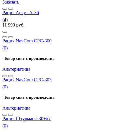
Заказать
Рация Аргут А-36
(4)
11 990
руб.
Рация NavCom СРС-300
(0)
Товар снят с производства
Альтернатива
Рация NavCom СРC-303
(0)
Товар снят с производства
Альтернатива
Рация Штурман-230+#7
(0)