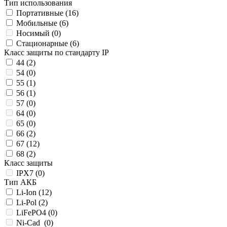
Тип использования
Портативные (
16
)
Мобильные (
6
)
Носимый (
0
)
Стационарные (
6
)
Класс защиты по стандарту IP
44 (
2
)
54 (
0
)
55 (
1
)
56 (
1
)
57 (
0
)
64 (
0
)
65 (
0
)
66 (
2
)
67 (
12
)
68 (
2
)
Класс защиты
IPX7 (
0
)
Тип АКБ
Li-Ion (
12
)
Li-Pol (
2
)
LiFePO4 (
0
)
Ni-Cad (
0
)