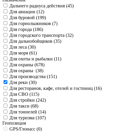
Дальнего радиуса действия (
45
)
Для авиации (
12
)
Для буровой (
199
)
Для горнолыжников (
7
)
Для города (
186
)
Для городского транспорта (
32
)
Для дальнобойщиков (
35
)
Для леса (
30
)
Для моря (
61
)
Для охоты и рыбалки (
11
)
Для охраны (
678
)
Для охраны (
38
)
Для производства (
151
)
Для реки (
30
)
Для ресторанов, кафе, отелей и гостиниц (
16
)
Для СВО (
115
)
Для стройки (
242
)
Для такси (
68
)
Для тоннелей (
14
)
Для туризма (
107
)
Геопозиция
GPS/Глонасс (
0
)