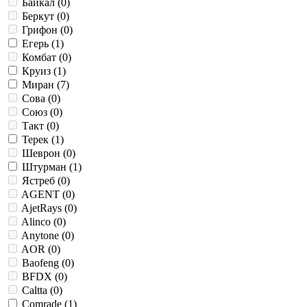
Байкал (
0
)
Беркут (
0
)
Грифон (
0
)
Егерь (
1
)
Комбат (
0
)
Круиз (
1
)
Миран (
7
)
Сова (
0
)
Союз (
0
)
Такт (
0
)
Терек (
1
)
Шеврон (
0
)
Штурман (
1
)
Ястреб (
0
)
AGENT (
0
)
AjetRays (
0
)
Alinco (
0
)
Anytone (
0
)
AOR (
0
)
Baofeng (
0
)
BFDX (
0
)
Caltta (
0
)
Comrade (
1
)