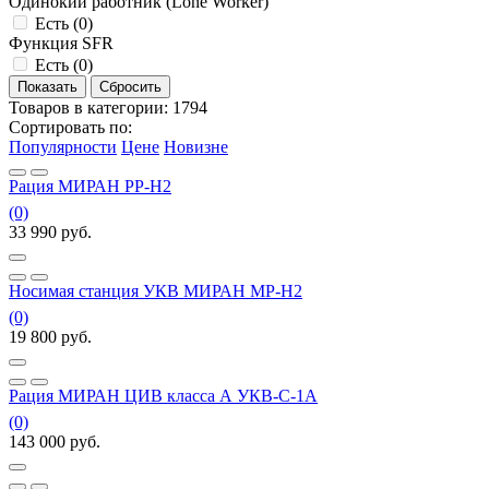
Одинокий работник (Lone Worker)
Есть (
0
)
Функция SFR
Есть (
0
)
Товаров в категории:
1794
Сортировать по:
Популярности
Цене
Новизне
Рация МИРАН РР-Н2
(0)
33 990
руб.
Носимая станция УКВ МИРАН МР-H2
(0)
19 800
руб.
Рация МИРАН ЦИВ класса А УКВ-С-1А
(0)
143 000
руб.