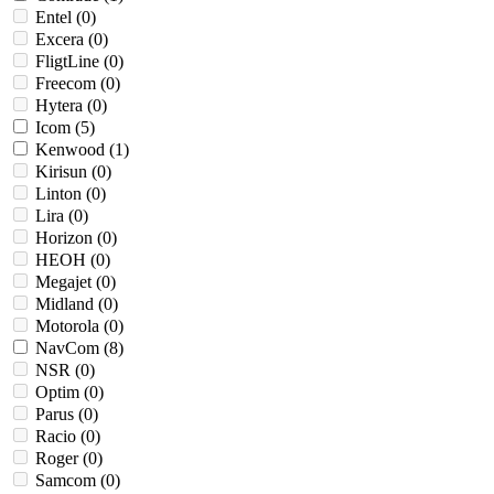
Entel (
0
)
Excera (
0
)
FligtLine (
0
)
Freecom (
0
)
Hytera (
0
)
Icom (
5
)
Kenwood (
1
)
Kirisun (
0
)
Linton (
0
)
Lira (
0
)
Horizon (
0
)
НЕОН (
0
)
Megajet (
0
)
Midland (
0
)
Motorola (
0
)
NavCom (
8
)
NSR (
0
)
Optim (
0
)
Parus (
0
)
Raciо (
0
)
Roger (
0
)
Samcom (
0
)