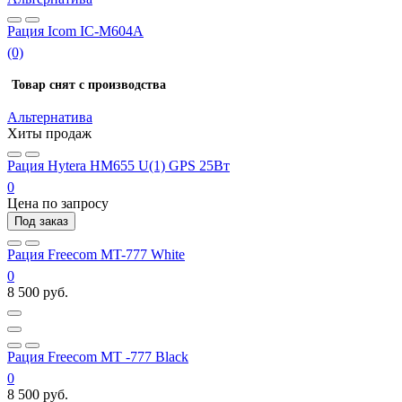
Рация Icom IC-M604A
(0)
Товар снят с производства
Альтернатива
Хиты продаж
Рация Hytera HM655 U(1) GPS 25Вт
0
Цена по запросу
Под заказ
Рация Freecom MT-777 White
0
8 500 руб.
Рация Freecom МТ -777 Black
0
8 500 руб.