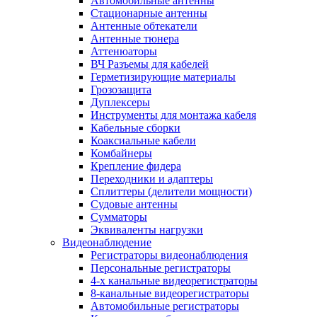
Автомобильные антенны
Стационарные антенны
Антенные обтекатели
Антенные тюнера
Аттенюаторы
ВЧ Разъемы для кабелей
Герметизирующие материалы
Грозозащита
Дуплексеры
Инструменты для монтажа кабеля
Кабельные сборки
Коаксиальные кабели
Комбайнеры
Крепление фидера
Переходники и адаптеры
Сплиттеры (делители мощности)
Судовые антенны
Сумматоры
Эквиваленты нагрузки
Видеонаблюдение
Регистраторы видеонаблюдения
Персональные регистраторы
4-х канальные видеорегистраторы
8-канальные видеорегистраторы
Автомобильные регистраторы