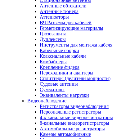
Стационарные антенны
Антенные обтекатели
Антенные тюнера
Аттенюаторы
ВЧ Разъемы для кабелей
Герметизирующие материалы
Грозозащита
Дуплексеры
Инструменты для монтажа кабеля
Кабельные сборки
Коаксиальные кабели
Комбайнеры
Крепление фидера
Переходники и адаптеры
Сплиттеры (делители мощности)
Судовые антенны
Сумматоры
Эквиваленты нагрузки
Видеонаблюдение
Регистраторы видеонаблюдения
Персональные регистраторы
4-х канальные видеорегистраторы
8-канальные видеорегистраторы
Автомобильные регистраторы
Камеры автомобильные