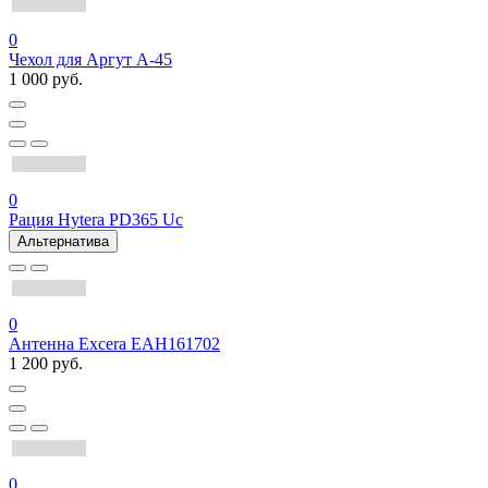
0
Чехол для Аргут А-45
1 000 руб.
0
Рация Hytera PD365 Uc
Альтернатива
0
Антенна Excera EAH161702
1 200 руб.
0