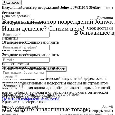
Под заказ
Самовывоз
Визуальный локатор повреждений Joinwit JW3105N 30мВт
бесплатно
Цена без доставки
Доставка
Визуальный локатор повреждений Joinwi
от 250 руб. по Москве
Нашли дешевле? Снизим цену!
Cрок доставки
В ближайшее в
сегодня или позднее
Гарантия
Это поле необходимо заполнить
12 месяца
Обмен и возврат
2 недели
Это поле необходимо заполнить
Доставка
по всей России
Это поле необходимо заполнить
Сейчас этот товар
смотрят 13 человек
Краткое описание
JW3105N волоконно-оптический визуальный дефектоскоп
является эффективным и недорогим базовым инструментом
Отправить
для тестирования волокна, он обеспечивает видимый способ
найти дефекты волокна и определить волокна в оптической
Нажимая на кнопку, я согласен с условиями
сети во время и после установки.
Политики конфиденциальности
Краткие характеристики
Бренд (производитель)
Joinwit
Посмотрите аналогичные товары
Режим работы
CW (непрерывный)