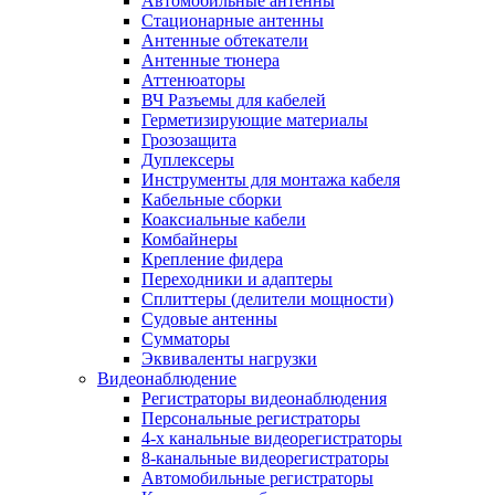
Автомобильные антенны
Стационарные антенны
Антенные обтекатели
Антенные тюнера
Аттенюаторы
ВЧ Разъемы для кабелей
Герметизирующие материалы
Грозозащита
Дуплексеры
Инструменты для монтажа кабеля
Кабельные сборки
Коаксиальные кабели
Комбайнеры
Крепление фидера
Переходники и адаптеры
Сплиттеры (делители мощности)
Судовые антенны
Сумматоры
Эквиваленты нагрузки
Видеонаблюдение
Регистраторы видеонаблюдения
Персональные регистраторы
4-х канальные видеорегистраторы
8-канальные видеорегистраторы
Автомобильные регистраторы