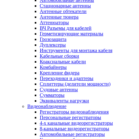
Автомобильные антенны
Стационарные антенны
Антенные обтекатели
Антенные тюнера
Аттенюаторы
ВЧ Разъемы для кабелей
Герметизирующие материалы
Грозозащита
Дуплексеры
Инструменты для монтажа кабеля
Кабельные сборки
Коаксиальные кабели
Комбайнеры
Крепление фидера
Переходники и адаптеры
Сплиттеры (делители мощности)
Судовые антенны
Сумматоры
Эквиваленты нагрузки
Видеонаблюдение
Регистраторы видеонаблюдения
Персональные регистраторы
4-х канальные видеорегистраторы
8-канальные видеорегистраторы
Автомобильные регистраторы