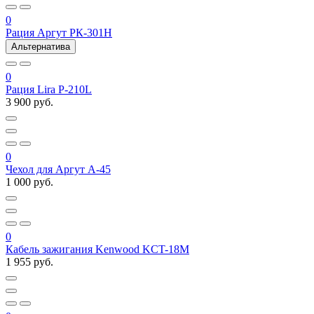
0
Рация Аргут РК-301Н
Альтернатива
0
Рация Lira P-210L
3 900 руб.
0
Чехол для Аргут А-45
1 000 руб.
0
Кабель зажигания Kenwood KCT-18M
1 955 руб.