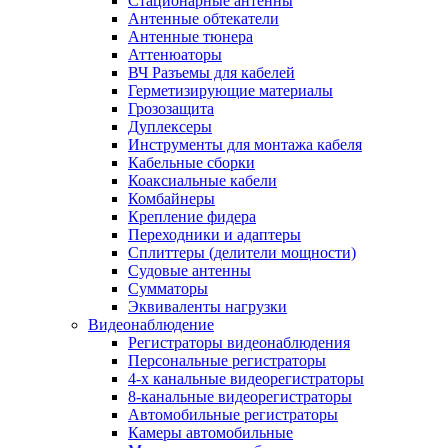
Стационарные антенны
Антенные обтекатели
Антенные тюнера
Аттенюаторы
ВЧ Разъемы для кабелей
Герметизирующие материалы
Грозозащита
Дуплексеры
Инструменты для монтажа кабеля
Кабельные сборки
Коаксиальные кабели
Комбайнеры
Крепление фидера
Переходники и адаптеры
Сплиттеры (делители мощности)
Судовые антенны
Сумматоры
Эквиваленты нагрузки
Видеонаблюдение
Регистраторы видеонаблюдения
Персональные регистраторы
4-х канальные видеорегистраторы
8-канальные видеорегистраторы
Автомобильные регистраторы
Камеры автомобильные