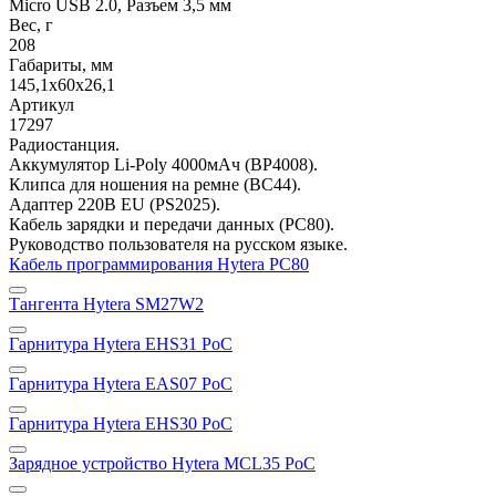
Micro USB 2.0, Разъем 3,5 мм
Вес, г
208
Габариты, мм
145,1x60х26,1
Артикул
17297
Радиостанция.
Аккумулятор Li-Poly 4000мАч (BP4008).
Клипса для ношения на ремне (BC44).
Адаптер 220В EU (PS2025).
Кабель зарядки и передачи данных (PC80).
Руководство пользователя на русском языке.
Кабель программирования Hytera PC80
Тангента Hytera SM27W2
Гарнитура Hytera EHS31 PoC
Гарнитура Hytera EAS07 PoC
Гарнитура Hytera EHS30 PoC
Зарядное устройство Hytera MCL35 PoC