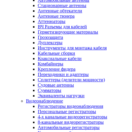
Автомобильные антенны
Стационарные антенны
Антенные обтекатели
Антенные тюнера
Аттенюаторы
ВЧ Разъемы для кабелей
Герметизирующие материалы
Грозозащита
Дуплексеры
Инструменты для монтажа кабеля
Кабельные сборки
Коаксиальные кабели
Комбайнеры
Крепление фидера
Переходники и адаптеры
Сплиттеры (делители мощности)
Судовые антенны
Сумматоры
Эквиваленты нагрузки
Видеонаблюдение
Регистраторы видеонаблюдения
Персональные регистраторы
4-х канальные видеорегистраторы
8-канальные видеорегистраторы
Автомобильные регистраторы