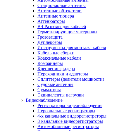
Автомобильные антенны
Стационарные антенны
Антенные обтекатели
Антенные тюнера
Аттенюаторы
ВЧ Разъемы для кабелей
Герметизирующие материалы
Грозозащита
Дуплексеры
Инструменты для монтажа кабеля
Кабельные сборки
Коаксиальные кабели
Комбайнеры
Крепление фидера
Переходники и адаптеры
Сплиттеры (делители мощности)
Судовые антенны
Сумматоры
Эквиваленты нагрузки
Видеонаблюдение
Регистраторы видеонаблюдения
Персональные регистраторы
4-х канальные видеорегистраторы
8-канальные видеорегистраторы
Автомобильные регистраторы