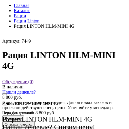
Главная
Каталог
Рации
Рации Linton
Рация LINTON HLM-MINI 4G
Артикул: 7449
Рация LINTON HLM-MINI
4G
Обсуждение (0)
В наличии
Нашли дешевле?
8 800 руб.
Цена действительна на сегодня. Для оптовых заказов и
Рация LINTON HLM-MINI 4G
проектов действуют спец. цены. Уточняйте у менеджера
перед покупкой
8 800 руб.
Цена без доставки
Рация LINTON HLM-MINI 4G
В корзину
Оптовая скидка
Нашли дешевле? Снизим цену!