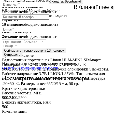
Запрограммировать LPD/PMR каналы, бесплатно
В ближайшее в
Самовывоз
бесплатно
Доставка
от 250 руб. по Москве
Это поле необходимо заполнить
Cрок доставки
сегодня или позднее
Гарантия
Это поле необходимо заполнить
12 месяца
Обмен и возврат
2 недели
Это поле необходимо заполнить
Доставка
по всей России
Сейчас этот товар
смотрят 13 человек
Отправить
Краткое описание
Радиостанция портативная Linton HLM-MINI. SIM-карта.
Нажимая на кнопку, я согласен с условиями
Поддержка 2G/3G/4G, GSM/WCDMA/DCS/LTE
Политики конфиденциальности
900/2100/1800/2400 МГц. Поддержка блокировки SIM-карты.
Рабочее напряжение 3.7В LI-ION/1.85Wh. Тип разъема для
Посмотрите аналогичные товары
подключения кабеля питания Type-C. Рабочая температура
-20~50 ℃. Размеры и вес 65/20/15 мм, 50 гр.
Краткие характеристики
Рабочие частоты, МГц
900/2400/2500
Емкость аккумулятора, мАч
500
Комплектация