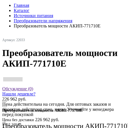
Главная
Каталог
Источники питания
Преобразователи напряжения
Преобразователь мощности АКИП-771710E
Артикул: 22033
Преобразователь мощности
АКИП-771710E
Обсуждение (0)
Нашли дешевле?
226 962 руб.
Цена действительна на сегодня. Для оптовых заказов и
проектов действуют спец. цены. Уточняйте у менеджера
Преобразователь мощности АКИП-771710E
перед покупкой
226 962 руб.
Цена без доставки
Под заказ
Преобразователь мощности АКИП-771710