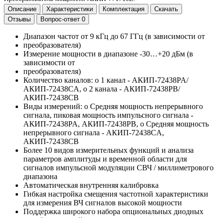
Описание
Характеристики
Комплектация
Скачать
Отзывы
Вопрос-ответ
0
Диапазон частот от 9 кГц до 67 ГГц (в зависимости от
преобразователя)
Измерение мощности в диапазоне -30…+20 дБм (в
зависимости от
преобразователя)
Количество каналов: o 1 канал - АКИП-72438PA/
АКИП-72438CA, o 2 канала - АКИП-72438PB/
АКИП-72438CB
Виды измерений: o Средняя мощность непрерывного
сигнала, пиковая мощность импульсного сигнала -
АКИП-72438PA, АКИП-72438PB, o Средняя мощность
непрерывного сигнала - АКИП-72438CA,
АКИП-72438CB
Более 10 видов измерительных функций и анализа
параметров амплитуды и временной области для
сигналов импульсной модуляции СВЧ / миллиметрового
диапазона
Автоматическая внутренняя калибровка
Гибкая настройка смещения частотной характеристики
для измерения ВЧ сигналов высокой мощности
Поддержка широкого набора опциональных диодных