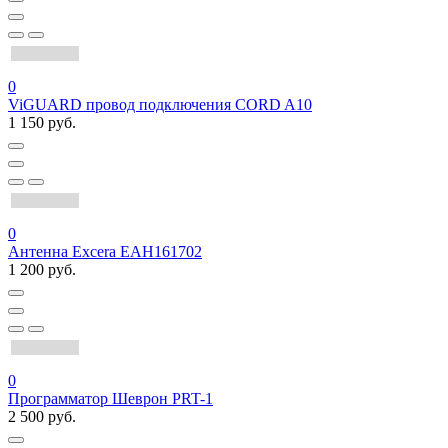
0
ViGUARD провод подключения CORD A10
1 150 руб.
0
Антенна Excera EAH161702
1 200 руб.
0
Программатор Шеврон PRT-1
2 500 руб.