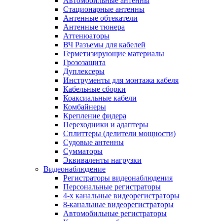
Автомобильные антенны
Стационарные антенны
Антенные обтекатели
Антенные тюнера
Аттенюаторы
ВЧ Разъемы для кабелей
Герметизирующие материалы
Грозозащита
Дуплексеры
Инструменты для монтажа кабеля
Кабельные сборки
Коаксиальные кабели
Комбайнеры
Крепление фидера
Переходники и адаптеры
Сплиттеры (делители мощности)
Судовые антенны
Сумматоры
Эквиваленты нагрузки
Видеонаблюдение
Регистраторы видеонаблюдения
Персональные регистраторы
4-х канальные видеорегистраторы
8-канальные видеорегистраторы
Автомобильные регистраторы