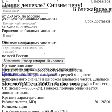
Самовывоз
Нашли дешевле? Снизим цену!
бесплатно
В ближайшее в
Доставка
от 250 руб. по Москве
Это поле необходимо заполнить
Cрок доставки
сегодня или позднее
Это поле необходимо заполнить
Гарантия
12 месяца
Обмен и возврат
Это поле необходимо заполнить
2 недели
Доставка
по всей России
Отправить
Сейчас этот товар
смотрят 10 человек
Краткое описание
Нажимая на кнопку, я согласен с условиями
АКИП-771710E — преобразователь мощности,
Политики конфиденциальности
предназначенный для измерения средней мощности
непрерывного сигнала в широком диапазоне частот. Диапазон
Посмотрите аналогичные товары
частот от 50 МГц до 26,5 ГГц. Прибор, внесённый в Госреестр
СИ (номер —93867-24). Поверка прибора оплачивается
дополнительно.
Краткие характеристики
Рабочие частоты, МГц
50 - 26500
Комплектация
Преобразователь мощности АКИП-771710E.