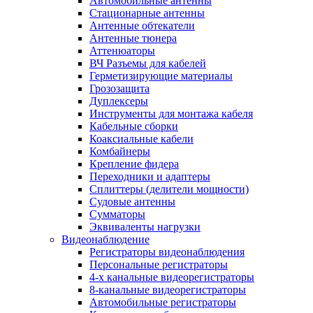
Автомобильные антенны
Стационарные антенны
Антенные обтекатели
Антенные тюнера
Аттенюаторы
ВЧ Разъемы для кабелей
Герметизирующие материалы
Грозозащита
Дуплексеры
Инструменты для монтажа кабеля
Кабельные сборки
Коаксиальные кабели
Комбайнеры
Крепление фидера
Переходники и адаптеры
Сплиттеры (делители мощности)
Судовые антенны
Сумматоры
Эквиваленты нагрузки
Видеонаблюдение
Регистраторы видеонаблюдения
Персональные регистраторы
4-х канальные видеорегистраторы
8-канальные видеорегистраторы
Автомобильные регистраторы