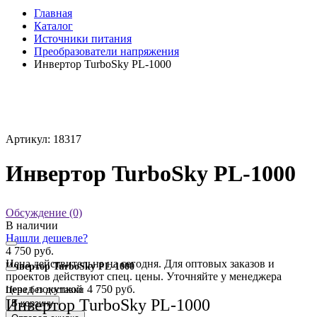
Главная
Каталог
Источники питания
Преобразователи напряжения
Инвертор TurboSky PL-1000
Артикул: 18317
Инвертор TurboSky PL-1000
Обсуждение (0)
В наличии
Нашли дешевле?
4 750 руб.
Цена действительна на сегодня. Для оптовых заказов и
Инвертор TurboSky PL-1000
проектов действуют спец. цены. Уточняйте у менеджера
перед покупкой
4 750 руб.
Цена без доставки
Инвертор TurboSky PL-1000
В корзину