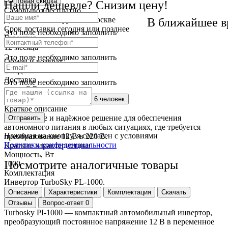
Оптовая скидка
Нашли дешевле? Снизим цену!
Самовывоз
бесплатно
Доставка
от 250 руб. по Москве
В ближайшее в
Cрок доставки
сегодня или позднее
Это поле необходимо заполнить
Гарантия
12 месяца
Это поле необходимо заполнить
Обмен и возврат
2 недели
Доставка
Это поле необходимо заполнить
по всей России
Сейчас этот товар
смотрят 6 человек
Краткое описание
Это удобное и надёжное решение для обеспечения
Отправить
автономного питания в любых ситуациях, где требуется
Нажимая на кнопку, я согласен с условиями
преобразование 12 В в 220 В.
Политики конфиденциальности
Краткие характеристики
Мощность, Вт
Посмотрите аналогичные товары
1000
Комплектация
Инвертор TurboSky PL-1000.
Описание
Характеристики
Комплектация
Скачать
Отзывы
Вопрос-ответ
0
Turbosky PI-1000 — компактный автомобильный инвертор,
преобразующий постоянное напряжение 12 В в переменное