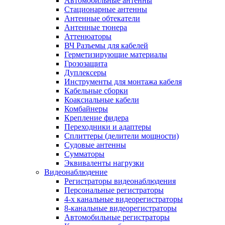
Автомобильные антенны
Стационарные антенны
Антенные обтекатели
Антенные тюнера
Аттенюаторы
ВЧ Разъемы для кабелей
Герметизирующие материалы
Грозозащита
Дуплексеры
Инструменты для монтажа кабеля
Кабельные сборки
Коаксиальные кабели
Комбайнеры
Крепление фидера
Переходники и адаптеры
Сплиттеры (делители мощности)
Судовые антенны
Сумматоры
Эквиваленты нагрузки
Видеонаблюдение
Регистраторы видеонаблюдения
Персональные регистраторы
4-х канальные видеорегистраторы
8-канальные видеорегистраторы
Автомобильные регистраторы