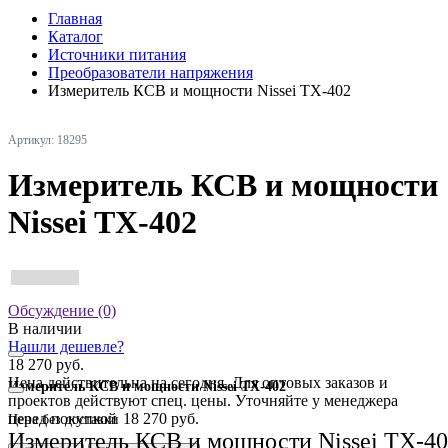
Главная
Каталог
Источники питания
Преобразователи напряжения
Измеритель КСВ и мощности Nissei TX-402
Артикул: 18295
Измеритель КСВ и мощности
Nissei TX-402
Обсуждение (0)
В наличии
Нашли дешевле?
18 270 руб.
Цена действительна на сегодня. Для оптовых заказов и
Измеритель КСВ и мощности Nissei TX-402
проектов действуют спец. цены. Уточняйте у менеджера
перед покупкой
18 270 руб.
Цена без доставки
Измеритель КСВ и мощности Nissei TX-4