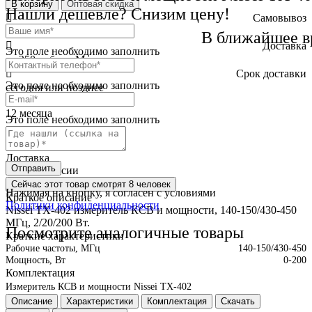
В корзину
Оптовая скидка
Нашли дешевле? Снизим цену!
Самовывоз
бесплатно
В ближайшее в
Доставка
Это поле необходимо заполнить
от 250 руб. по Москве
Cрок доставки
Это поле необходимо заполнить
сегодня или позднее
Гарантия
12 месяца
Это поле необходимо заполнить
Обмен и возврат
2 недели
Доставка
Отправить
по всей России
Сейчас этот товар
смотрят 8 человек
Нажимая на кнопку, я согласен с условиями
Краткое описание
Политики конфиденциальности
Nissei TX-402 измеритель КСВ и мощности, 140-150/430-450
МГц, 2/20/200 Вт.
Посмотрите аналогичные товары
Краткие характеристики
Рабочие частоты, МГц
140-150/430-450
Мощность, Вт
0-200
Комплектация
Измеритель КСВ и мощности Nissei TX-402
Описание
Характеристики
Комплектация
Скачать