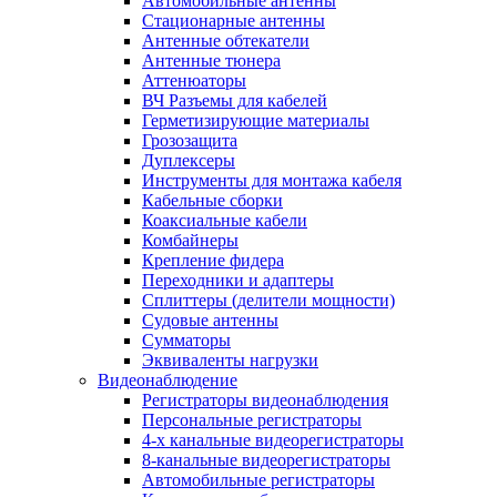
Автомобильные антенны
Стационарные антенны
Антенные обтекатели
Антенные тюнера
Аттенюаторы
ВЧ Разъемы для кабелей
Герметизирующие материалы
Грозозащита
Дуплексеры
Инструменты для монтажа кабеля
Кабельные сборки
Коаксиальные кабели
Комбайнеры
Крепление фидера
Переходники и адаптеры
Сплиттеры (делители мощности)
Судовые антенны
Сумматоры
Эквиваленты нагрузки
Видеонаблюдение
Регистраторы видеонаблюдения
Персональные регистраторы
4-х канальные видеорегистраторы
8-канальные видеорегистраторы
Автомобильные регистраторы