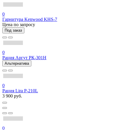
0
Гарнитура Kenwood KHS-7
Цена по запросу
Под заказ
0
Рация Аргут РК-301Н
Альтернатива
0
Рация Lira P-210L
3 900 руб.
0