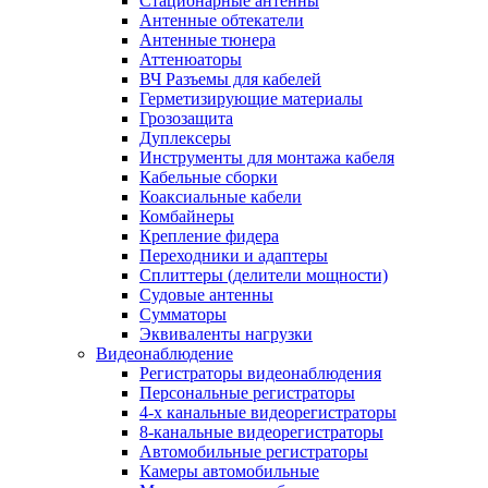
Стационарные антенны
Антенные обтекатели
Антенные тюнера
Аттенюаторы
ВЧ Разъемы для кабелей
Герметизирующие материалы
Грозозащита
Дуплексеры
Инструменты для монтажа кабеля
Кабельные сборки
Коаксиальные кабели
Комбайнеры
Крепление фидера
Переходники и адаптеры
Сплиттеры (делители мощности)
Судовые антенны
Сумматоры
Эквиваленты нагрузки
Видеонаблюдение
Регистраторы видеонаблюдения
Персональные регистраторы
4-х канальные видеорегистраторы
8-канальные видеорегистраторы
Автомобильные регистраторы
Камеры автомобильные