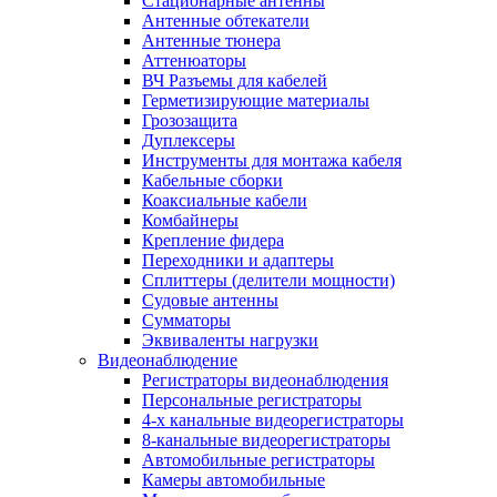
Стационарные антенны
Антенные обтекатели
Антенные тюнера
Аттенюаторы
ВЧ Разъемы для кабелей
Герметизирующие материалы
Грозозащита
Дуплексеры
Инструменты для монтажа кабеля
Кабельные сборки
Коаксиальные кабели
Комбайнеры
Крепление фидера
Переходники и адаптеры
Сплиттеры (делители мощности)
Судовые антенны
Сумматоры
Эквиваленты нагрузки
Видеонаблюдение
Регистраторы видеонаблюдения
Персональные регистраторы
4-х канальные видеорегистраторы
8-канальные видеорегистраторы
Автомобильные регистраторы
Камеры автомобильные