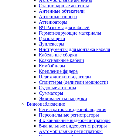
Автомобильные антенны
Стационарные антенны
Антенные обтекатели
Антенные тюнера
Аттенюаторы
ВЧ Разъемы для кабелей
Герметизирующие материалы
Грозозащита
Дуплексеры
Инструменты для монтажа кабеля
Кабельные сборки
Коаксиальные кабели
Комбайнеры
Крепление фидера
Переходники и адаптеры
Сплиттеры (делители мощности)
Судовые антенны
Сумматоры
Эквиваленты нагрузки
Видеонаблюдение
Регистраторы видеонаблюдения
Персональные регистраторы
4-х канальные видеорегистраторы
8-канальные видеорегистраторы
Автомобильные регистраторы