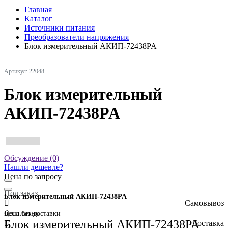
Главная
Каталог
Источники питания
Преобразователи напряжения
Блок измерительный АКИП-72438PA
Артикул: 22048
Блок измерительный
АКИП-72438PA
Обсуждение (0)
Нашли дешевле?
Цена по запросу
Под заказ
Блок измерительный АКИП-72438PA
Самовывоз
бесплатно
Цена без доставки
Блок измерительный АКИП-72438PA
Доставка