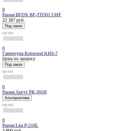
0
Рация BFDX BF-TD501 UHF
22 387 руб.
Под заказ
0
Гарнитура Kenwood KHS-7
Цена по запросу
Под заказ
0
Рация Аргут РК-301Н
Альтернатива
0
Рация Lira P-210L
3 900 руб.