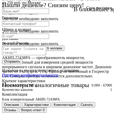
от 250 руб. по Москве
Нашли дешевле? Снизим цену!
Cрок доставки
В ближайшее в
сегодня или позднее
Гарантия
Это поле необходимо заполнить
12 месяца
Обмен и возврат
Это поле необходимо заполнить
2 недели
Доставка
по всей России
Это поле необходимо заполнить
Сейчас этот товар
смотрят 6 человек
Краткое описание
АКИП-72438PA — преобразователь мощности,
Отправить
предназначенный для измерения средней мощности
непрерывного сигнала в широком диапазоне частот. Диапазон
Нажимая на кнопку, я согласен с условиями
частот от 9 кГц до 67 ГГц. Прибор не внесённый в Госреестр
Политики конфиденциальности
СИ. Поверка прибора оплачивается дополнительно.
Краткие характеристики
Посмотрите аналогичные товары
Рабочие частоты, МГц
0.009 - 67000
Количество каналов
1
Комплектация
Блок измерительный АКИП-72438PA.
Описание
Характеристики
Комплектация
Скачать
Отзывы
Вопрос-ответ
0