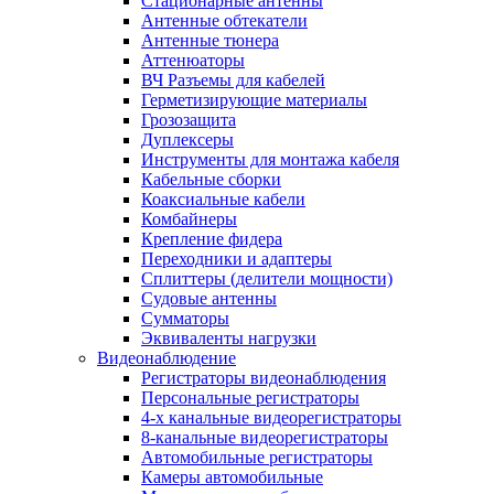
Стационарные антенны
Антенные обтекатели
Антенные тюнера
Аттенюаторы
ВЧ Разъемы для кабелей
Герметизирующие материалы
Грозозащита
Дуплексеры
Инструменты для монтажа кабеля
Кабельные сборки
Коаксиальные кабели
Комбайнеры
Крепление фидера
Переходники и адаптеры
Сплиттеры (делители мощности)
Судовые антенны
Сумматоры
Эквиваленты нагрузки
Видеонаблюдение
Регистраторы видеонаблюдения
Персональные регистраторы
4-х канальные видеорегистраторы
8-канальные видеорегистраторы
Автомобильные регистраторы
Камеры автомобильные