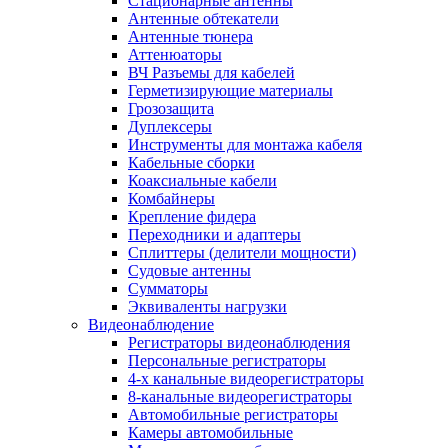
Стационарные антенны
Антенные обтекатели
Антенные тюнера
Аттенюаторы
ВЧ Разъемы для кабелей
Герметизирующие материалы
Грозозащита
Дуплексеры
Инструменты для монтажа кабеля
Кабельные сборки
Коаксиальные кабели
Комбайнеры
Крепление фидера
Переходники и адаптеры
Сплиттеры (делители мощности)
Судовые антенны
Сумматоры
Эквиваленты нагрузки
Видеонаблюдение
Регистраторы видеонаблюдения
Персональные регистраторы
4-х канальные видеорегистраторы
8-канальные видеорегистраторы
Автомобильные регистраторы
Камеры автомобильные