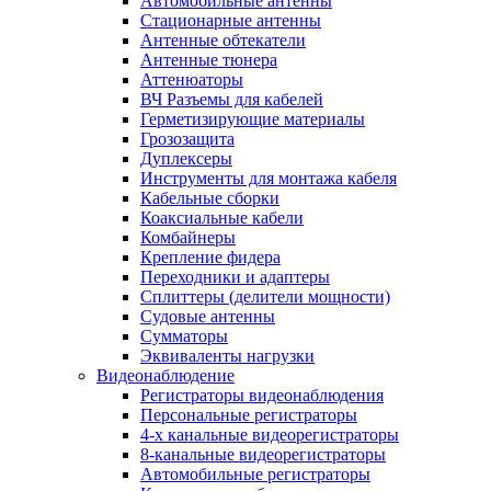
Автомобильные антенны
Стационарные антенны
Антенные обтекатели
Антенные тюнера
Аттенюаторы
ВЧ Разъемы для кабелей
Герметизирующие материалы
Грозозащита
Дуплексеры
Инструменты для монтажа кабеля
Кабельные сборки
Коаксиальные кабели
Комбайнеры
Крепление фидера
Переходники и адаптеры
Сплиттеры (делители мощности)
Судовые антенны
Сумматоры
Эквиваленты нагрузки
Видеонаблюдение
Регистраторы видеонаблюдения
Персональные регистраторы
4-х канальные видеорегистраторы
8-канальные видеорегистраторы
Автомобильные регистраторы