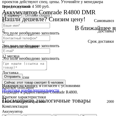
проектов действуют спец. цены. Уточняйте у менеджера
перед покупкой
4 500 руб.
Цена без доставки
Аккумулятор Comrade R4800 DMR
В корзину
Оптовая скидка
Нашли дешевле? Снизим цену!
Самовывоз
бесплатно
В ближайшее в
Доставка
Это поле необходимо заполнить
от 250 руб. по Москве
Cрок доставки
Это поле необходимо заполнить
сегодня или позднее
Гарантия
12 месяца
Это поле необходимо заполнить
Обмен и возврат
2 недели
Доставка
Отправить
по всей России
Сейчас этот товар
смотрят 6 человек
Нажимая на кнопку, я согласен с условиями
Краткое описание
Политики конфиденциальности
Подходит к радиостанции Comrade R4800.
Краткие характеристики
Посмотрите аналогичные товары
Емкость аккумулятора, мАч
2000
Комплектация
Аккумулятор.