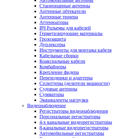
Автомобильные антенны
Стационарные антенны
Антенные обтекатели
Антенные тюнера
Аттенюаторы
ВЧ Разъемы для кабелей
Герметизирующие материалы
Грозозащита
Дуплексеры
Инструменты для монтажа кабеля
Кабельные сборки
Коаксиальные кабели
Комбайнеры
Крепление фидера
Переходники и адаптеры
Сплиттеры (делители мощности)
Судовые антенны
Сумматоры
Эквиваленты нагрузки
Видеонаблюдение
Регистраторы видеонаблюдения
Персональные регистраторы
4-х канальные видеорегистраторы
8-канальные видеорегистраторы
Автомобильные регистраторы