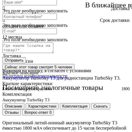
бесплатно
В ближайшее в
Доставка
Это поле необходимо заполнить
от 250 руб. по Москве
Cрок доставки
Это поле необходимо заполнить
сегодня или позднее
Гарантия
12 месяца
Это поле необходимо заполнить
Обмен и возврат
2 недели
Доставка
Отправить
по всей России
Сейчас этот товар
смотрят 5 человек
Нажимая на кнопку, я согласен с условиями
Краткое описание
Политики конфиденциальности
Аккумулятор TurboSky T3 для радиостанции TurboSky T3.
Краткие характеристики
Посмотрите аналогичные товары
Емкость аккумулятора, мАч
1800
Комплектация
Аккумулятор TurboSky T3
Описание
Характеристики
Комплектация
Скачать
Отзывы
Вопрос-ответ
0
Оригинальный литий-ионный аккумулятор TurboSky T3
ёмкостью 1800 мАч обеспечивает до 15 часов бесперебойной