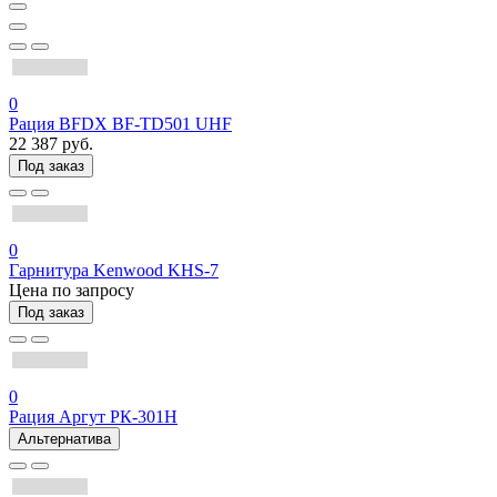
0
Рация BFDX BF-TD501 UHF
22 387 руб.
Под заказ
0
Гарнитура Kenwood KHS-7
Цена по запросу
Под заказ
0
Рация Аргут РК-301Н
Альтернатива