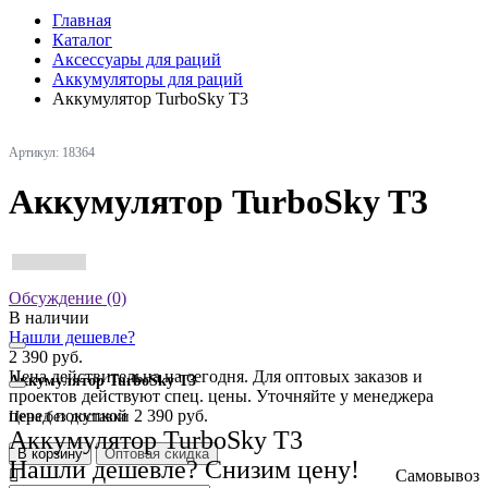
Главная
Каталог
Аксессуары для раций
Аккумуляторы для раций
Аккумулятор TurboSky T3
Артикул: 18364
Аккумулятор TurboSky T3
Обсуждение (0)
В наличии
Нашли дешевле?
2 390 руб.
Цена действительна на сегодня. Для оптовых заказов и
Аккумулятор TurboSky T3
проектов действуют спец. цены. Уточняйте у менеджера
перед покупкой
2 390 руб.
Цена без доставки
Аккумулятор TurboSky T3
В корзину
Оптовая скидка
Нашли дешевле? Снизим цену!
Самовывоз