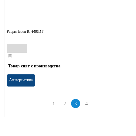
Рация Icom IC-F80DT
(0)
Товар снят с производства
Альтернатива
1
2
3
4