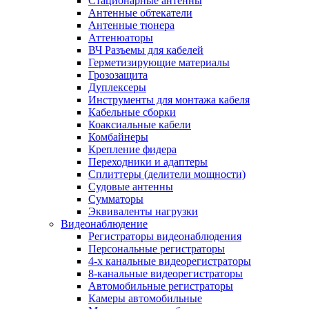
Стационарные антенны
Антенные обтекатели
Антенные тюнера
Аттенюаторы
ВЧ Разъемы для кабелей
Герметизирующие материалы
Грозозащита
Дуплексеры
Инструменты для монтажа кабеля
Кабельные сборки
Коаксиальные кабели
Комбайнеры
Крепление фидера
Переходники и адаптеры
Сплиттеры (делители мощности)
Судовые антенны
Сумматоры
Эквиваленты нагрузки
Видеонаблюдение
Регистраторы видеонаблюдения
Персональные регистраторы
4-х канальные видеорегистраторы
8-канальные видеорегистраторы
Автомобильные регистраторы
Камеры автомобильные