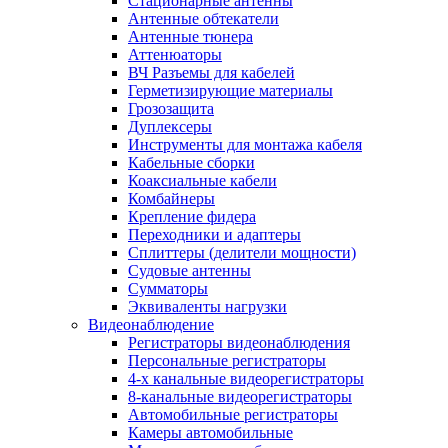
Стационарные антенны
Антенные обтекатели
Антенные тюнера
Аттенюаторы
ВЧ Разъемы для кабелей
Герметизирующие материалы
Грозозащита
Дуплексеры
Инструменты для монтажа кабеля
Кабельные сборки
Коаксиальные кабели
Комбайнеры
Крепление фидера
Переходники и адаптеры
Сплиттеры (делители мощности)
Судовые антенны
Сумматоры
Эквиваленты нагрузки
Видеонаблюдение
Регистраторы видеонаблюдения
Персональные регистраторы
4-х канальные видеорегистраторы
8-канальные видеорегистраторы
Автомобильные регистраторы
Камеры автомобильные